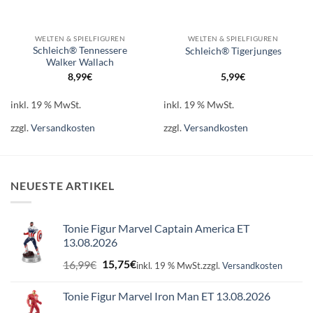
WELTEN & SPIELFIGUREN
WELTEN & SPIELFIGUREN
Schleich® Tennessere
Schleich® Tigerjunges
Walker Wallach
8,99
€
5,99
€
inkl. 19 % MwSt.
inkl. 19 % MwSt.
zzgl.
Versandkosten
zzgl.
Versandkosten
NEUESTE ARTIKEL
Tonie Figur Marvel Captain America ET
13.08.2026
Ursprünglicher
Aktueller
16,99
€
15,75
€
inkl. 19 % MwSt.
zzgl.
Versandkosten
Preis
Preis
war:
ist:
Tonie Figur Marvel Iron Man ET 13.08.2026
16,99€
15,75€.