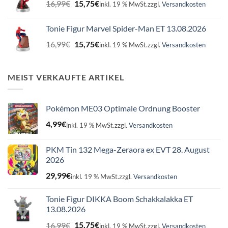
Ursprünglicher
Aktueller
16,99
€
15,75
€
inkl. 19 % MwSt.
zzgl.
Versandkosten
Preis
Preis
war:
ist:
Tonie Figur Marvel Spider-Man ET 13.08.2026
16,99€
15,75€.
Ursprünglicher
Aktueller
16,99
€
15,75
€
inkl. 19 % MwSt.
zzgl.
Versandkosten
Preis
Preis
war:
ist:
16,99€
15,75€.
MEIST VERKAUFTE ARTIKEL
Pokémon ME03 Optimale Ordnung Booster
4,99
€
inkl. 19 % MwSt.
zzgl.
Versandkosten
PKM Tin 132 Mega-Zeraora ex EVT 28. August
2026
29,99
€
inkl. 19 % MwSt.
zzgl.
Versandkosten
Tonie Figur DIKKA Boom Schakkalakka ET
13.08.2026
Ursprünglicher
Aktueller
16,99
€
15,75
€
inkl. 19 % MwSt.
zzgl.
Versandkosten