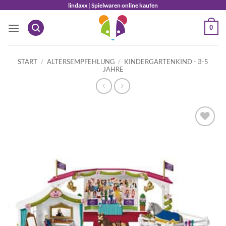
Zum
lindaxx | Spielwaren online kaufen
Inhalt
0
springen
START
/
ALTERSEMPFEHLUNG
/
KINDERGARTENKIND - 3-5
JAHRE
Auf die
Wunschliste