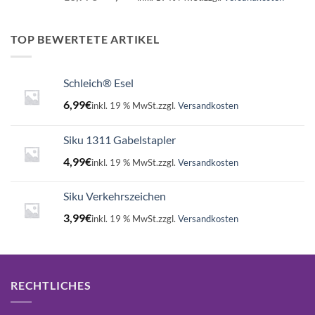
Preis
Preis
war:
ist:
16,99€
15,75€.
TOP BEWERTETE ARTIKEL
Schleich® Esel
6,99
€
inkl. 19 % MwSt.
zzgl.
Versandkosten
Siku 1311 Gabelstapler
4,99
€
inkl. 19 % MwSt.
zzgl.
Versandkosten
Siku Verkehrszeichen
3,99
€
inkl. 19 % MwSt.
zzgl.
Versandkosten
RECHTLICHES