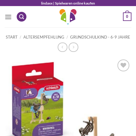
Zum
lindaxx | Spielwaren online kaufen
Inhalt
0
springen
START
/
ALTERSEMPFEHLUNG
/
GRUNDSCHULKIND - 6-9 JAHRE
Auf die
Wunschliste