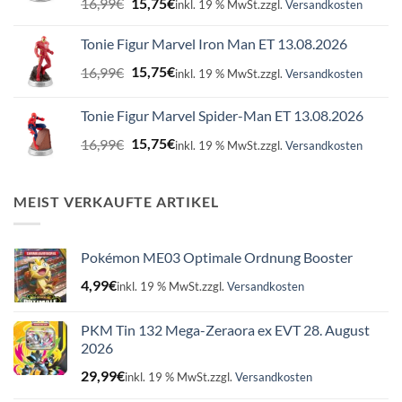
16,99
€
15,75
€
inkl. 19 % MwSt.
zzgl.
Versandkosten
Preis
Preis
war:
ist:
Tonie Figur Marvel Iron Man ET 13.08.2026
16,99€
15,75€.
Ursprünglicher
Aktueller
16,99
€
15,75
€
inkl. 19 % MwSt.
zzgl.
Versandkosten
Preis
Preis
war:
ist:
Tonie Figur Marvel Spider-Man ET 13.08.2026
16,99€
15,75€.
Ursprünglicher
Aktueller
16,99
€
15,75
€
inkl. 19 % MwSt.
zzgl.
Versandkosten
Preis
Preis
war:
ist:
16,99€
15,75€.
MEIST VERKAUFTE ARTIKEL
Pokémon ME03 Optimale Ordnung Booster
4,99
€
inkl. 19 % MwSt.
zzgl.
Versandkosten
PKM Tin 132 Mega-Zeraora ex EVT 28. August
2026
29,99
€
inkl. 19 % MwSt.
zzgl.
Versandkosten