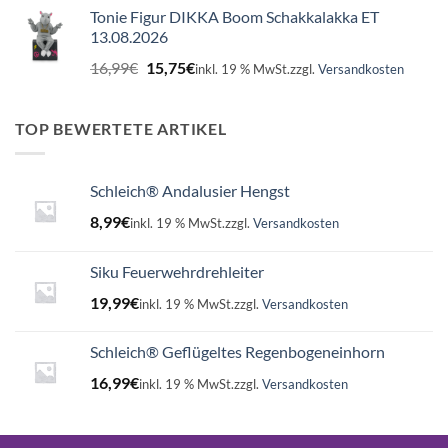
Tonie Figur DIKKA Boom Schakkalakka ET
13.08.2026
Ursprünglicher
Aktueller
16,99
€
15,75
€
inkl. 19 % MwSt.
zzgl.
Versandkosten
Preis
Preis
war:
ist:
16,99€
15,75€.
TOP BEWERTETE ARTIKEL
Schleich® Andalusier Hengst
8,99
€
inkl. 19 % MwSt.
zzgl.
Versandkosten
Siku Feuerwehrdrehleiter
19,99
€
inkl. 19 % MwSt.
zzgl.
Versandkosten
Schleich® Geflügeltes Regenbogeneinhorn
16,99
€
inkl. 19 % MwSt.
zzgl.
Versandkosten