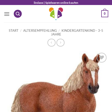
Zum
lindaxx | Spielwaren online kaufen
Inhalt
0
springen
START
/
ALTERSEMPFEHLUNG
/
KINDERGARTENKIND - 3-5
JAHRE
Auf die
Wunschliste