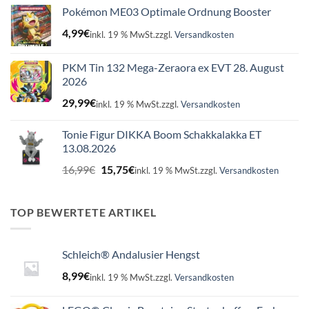
Pokémon ME03 Optimale Ordnung Booster
4,99
€
inkl. 19 % MwSt.
zzgl.
Versandkosten
PKM Tin 132 Mega-Zeraora ex EVT 28. August
2026
29,99
€
inkl. 19 % MwSt.
zzgl.
Versandkosten
Tonie Figur DIKKA Boom Schakkalakka ET
13.08.2026
Ursprünglicher
Aktueller
16,99
€
15,75
€
inkl. 19 % MwSt.
zzgl.
Versandkosten
Preis
Preis
war:
ist:
16,99€
15,75€.
TOP BEWERTETE ARTIKEL
Schleich® Andalusier Hengst
8,99
€
inkl. 19 % MwSt.
zzgl.
Versandkosten