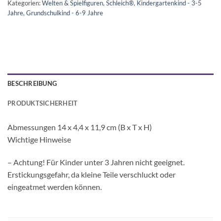
Kategorien:
Welten & Spielfiguren
,
Schleich®
,
Kindergartenkind - 3-5
Jahre
,
Grundschulkind - 6-9 Jahre
BESCHREIBUNG
PRODUKTSICHERHEIT
Abmessungen 14 x 4,4 x 11,9 cm (B x T x H)
Wichtige Hinweise
– Achtung! Für Kinder unter 3 Jahren nicht geeignet.
Erstickungsgefahr, da kleine Teile verschluckt oder
eingeatmet werden können.