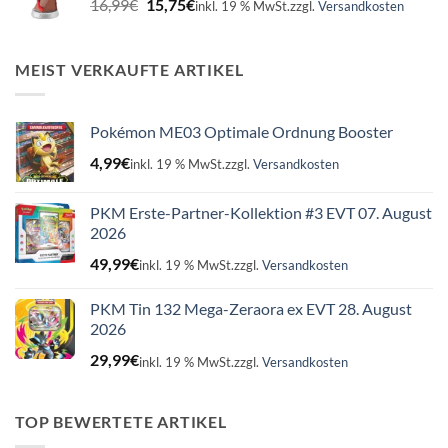
16,99
€
15,75
€
inkl. 19 % MwSt.
zzgl.
Versandkosten
Preis
Preis
war:
ist:
16,99€
15,75€.
MEIST VERKAUFTE ARTIKEL
Pokémon ME03 Optimale Ordnung Booster
4,99
€
inkl. 19 % MwSt.
zzgl.
Versandkosten
PKM Erste-Partner-Kollektion #3 EVT 07. August
2026
49,99
€
inkl. 19 % MwSt.
zzgl.
Versandkosten
PKM Tin 132 Mega-Zeraora ex EVT 28. August
2026
29,99
€
inkl. 19 % MwSt.
zzgl.
Versandkosten
TOP BEWERTETE ARTIKEL