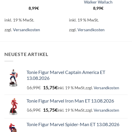
Walker Wallach
8,99
€
8,99
€
inkl. 19 % MwSt.
inkl. 19 % MwSt.
zzgl.
Versandkosten
zzgl.
Versandkosten
NEUESTE ARTIKEL
Tonie Figur Marvel Captain America ET
13.08.2026
Ursprünglicher
Aktueller
16,99
€
15,75
€
inkl. 19 % MwSt.
zzgl.
Versandkosten
Preis
Preis
war:
ist:
Tonie Figur Marvel Iron Man ET 13.08.2026
16,99€
15,75€.
Ursprünglicher
Aktueller
16,99
€
15,75
€
inkl. 19 % MwSt.
zzgl.
Versandkosten
Preis
Preis
war:
ist:
Tonie Figur Marvel Spider-Man ET 13.08.2026
16,99€
15,75€.
Ursprünglicher
Aktueller