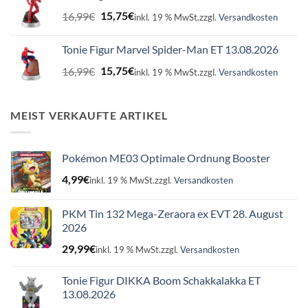
16,99€
15,75€.
Ursprünglicher
Aktueller
16,99
€
15,75
€
inkl. 19 % MwSt.
zzgl.
Versandkosten
Preis
Preis
war:
ist:
Tonie Figur Marvel Spider-Man ET 13.08.2026
16,99€
15,75€.
Ursprünglicher
Aktueller
16,99
€
15,75
€
inkl. 19 % MwSt.
zzgl.
Versandkosten
Preis
Preis
war:
ist:
16,99€
15,75€.
MEIST VERKAUFTE ARTIKEL
Pokémon ME03 Optimale Ordnung Booster
4,99
€
inkl. 19 % MwSt.
zzgl.
Versandkosten
PKM Tin 132 Mega-Zeraora ex EVT 28. August
2026
29,99
€
inkl. 19 % MwSt.
zzgl.
Versandkosten
Tonie Figur DIKKA Boom Schakkalakka ET
13.08.2026