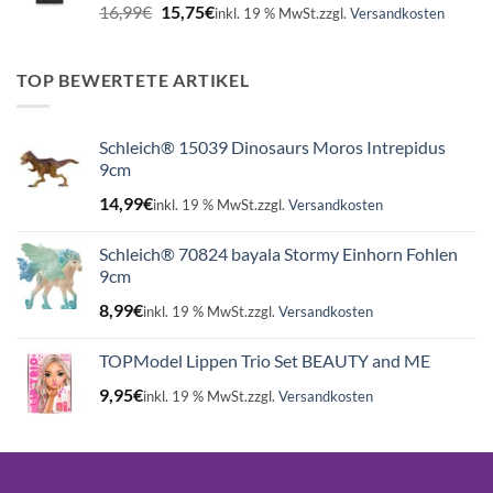
Ursprünglicher
Aktueller
16,99
€
15,75
€
inkl. 19 % MwSt.
zzgl.
Versandkosten
Preis
Preis
war:
ist:
16,99€
15,75€.
TOP BEWERTETE ARTIKEL
Schleich® 15039 Dinosaurs Moros Intrepidus
9cm
14,99
€
inkl. 19 % MwSt.
zzgl.
Versandkosten
Schleich® 70824 bayala Stormy Einhorn Fohlen
9cm
8,99
€
inkl. 19 % MwSt.
zzgl.
Versandkosten
TOPModel Lippen Trio Set BEAUTY and ME
9,95
€
inkl. 19 % MwSt.
zzgl.
Versandkosten