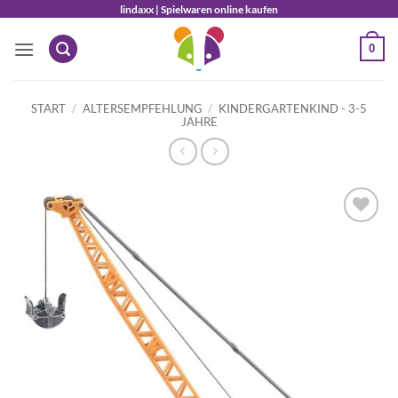
Zum
lindaxx | Spielwaren online kaufen
Inhalt
0
springen
START
/
ALTERSEMPFEHLUNG
/
KINDERGARTENKIND - 3-5
JAHRE
Auf die
Wunschliste