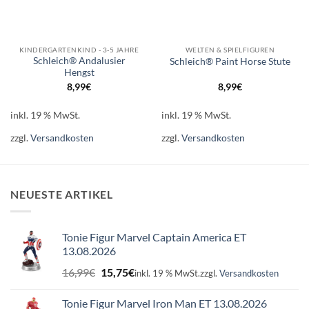
KINDERGARTENKIND - 3-5 JAHRE
WELTEN & SPIELFIGUREN
Schleich® Andalusier
Schleich® Paint Horse Stute
Hengst
8,99
€
8,99
€
inkl. 19 % MwSt.
inkl. 19 % MwSt.
zzgl.
Versandkosten
zzgl.
Versandkosten
NEUESTE ARTIKEL
Tonie Figur Marvel Captain America ET
13.08.2026
Ursprünglicher
Aktueller
16,99
€
15,75
€
inkl. 19 % MwSt.
zzgl.
Versandkosten
Preis
Preis
war:
ist:
Tonie Figur Marvel Iron Man ET 13.08.2026