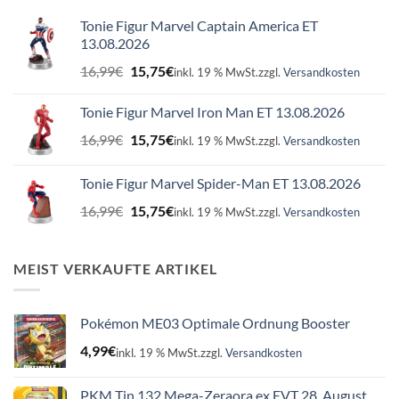
Tonie Figur Marvel Captain America ET
13.08.2026
Ursprünglicher
Aktueller
16,99
€
15,75
€
inkl. 19 % MwSt.
zzgl.
Versandkosten
Preis
Preis
war:
ist:
Tonie Figur Marvel Iron Man ET 13.08.2026
16,99€
15,75€.
Ursprünglicher
Aktueller
16,99
€
15,75
€
inkl. 19 % MwSt.
zzgl.
Versandkosten
Preis
Preis
war:
ist:
Tonie Figur Marvel Spider-Man ET 13.08.2026
16,99€
15,75€.
Ursprünglicher
Aktueller
16,99
€
15,75
€
inkl. 19 % MwSt.
zzgl.
Versandkosten
Preis
Preis
war:
ist:
16,99€
15,75€.
MEIST VERKAUFTE ARTIKEL
Pokémon ME03 Optimale Ordnung Booster
4,99
€
inkl. 19 % MwSt.
zzgl.
Versandkosten
PKM Tin 132 Mega-Zeraora ex EVT 28. August