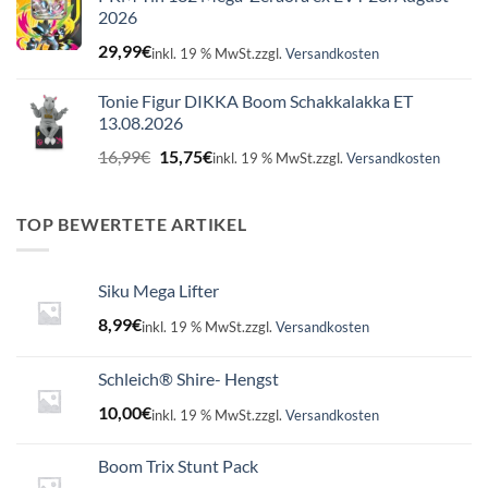
2026
29,99
€
inkl. 19 % MwSt.
zzgl.
Versandkosten
Tonie Figur DIKKA Boom Schakkalakka ET
13.08.2026
Ursprünglicher
Aktueller
16,99
€
15,75
€
inkl. 19 % MwSt.
zzgl.
Versandkosten
Preis
Preis
war:
ist:
16,99€
15,75€.
TOP BEWERTETE ARTIKEL
Siku Mega Lifter
8,99
€
inkl. 19 % MwSt.
zzgl.
Versandkosten
Schleich® Shire- Hengst
10,00
€
inkl. 19 % MwSt.
zzgl.
Versandkosten
Boom Trix Stunt Pack