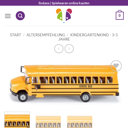
Zum
lindaxx | Spielwaren online kaufen
Inhalt
0
springen
START
/
ALTERSEMPFEHLUNG
/
KINDERGARTENKIND - 3-5
JAHRE
Auf die
Wunschliste