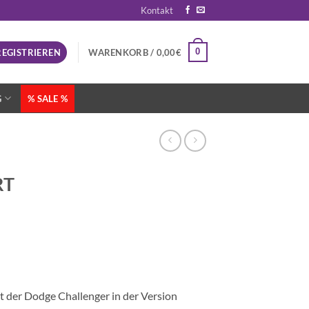
Kontakt
0
REGISTRIEREN
WARENKORB /
0,00
€
G
% SALE %
RT
 der Dodge Challenger in der Version