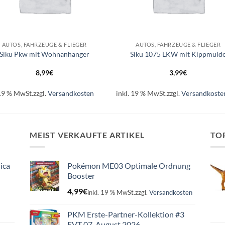
+
AUTOS, FAHRZEUGE & FLIEGER
AUTOS, FAHRZEUGE & FLIEGER
Siku Pkw mit Wohnanhänger
Siku 1075 LKW mit Kippmuld
8,99
€
3,99
€
 19 % MwSt.
zzgl.
Versandkosten
inkl. 19 % MwSt.
zzgl.
Versandkoste
MEIST VERKAUFTE ARTIKEL
TO
ica
Pokémon ME03 Optimale Ordnung
Booster
4,99
€
inkl. 19 % MwSt.
zzgl.
Versandkosten
PKM Erste-Partner-Kollektion #3
EVT 07. August 2026