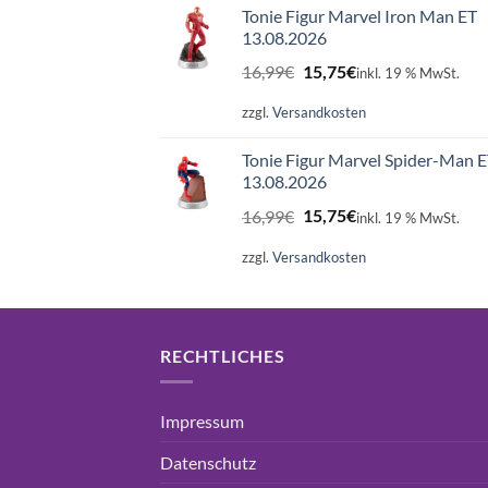
Tonie Figur Marvel Iron Man ET
13.08.2026
Ursprünglicher
Aktueller
16,99
€
15,75
€
inkl. 19 % MwSt.
Preis
Preis
war:
ist:
zzgl.
Versandkosten
16,99€
15,75€.
Tonie Figur Marvel Spider-Man 
13.08.2026
Ursprünglicher
Aktueller
16,99
€
15,75
€
inkl. 19 % MwSt.
Preis
Preis
war:
ist:
zzgl.
Versandkosten
16,99€
15,75€.
RECHTLICHES
Impressum
Datenschutz