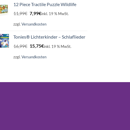
12 Piece Tractile Puzzle Wildlife
Ursprünglicher
Aktueller
11,99
€
7,99
€
inkl. 19 % MwSt.
Preis
Preis
war:
ist:
zzgl.
Versandkosten
11,99€
7,99€.
Tonies® Lichterkinder – Schlaflieder
Ursprünglicher
Aktueller
16,99
€
15,75
€
inkl. 19 % MwSt.
Preis
Preis
war:
ist:
zzgl.
Versandkosten
16,99€
15,75€.