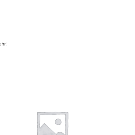
ahr!
e
Auf die
ste
Wunschliste