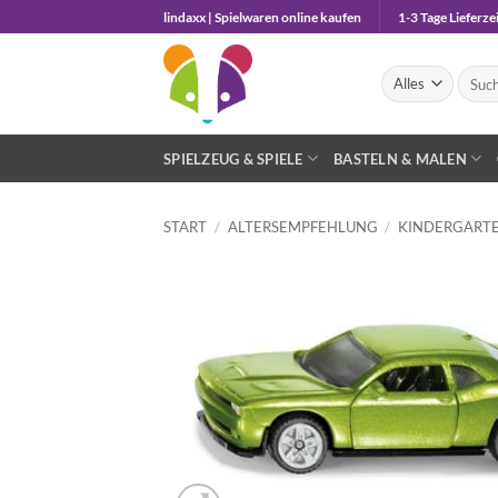
Zum
lindaxx | Spielwaren online kaufen
1-3 Tage Lieferzei
Inhalt
springen
Suche
nach:
SPIELZEUG & SPIELE
BASTELN & MALEN
START
/
ALTERSEMPFEHLUNG
/
KINDERGARTE