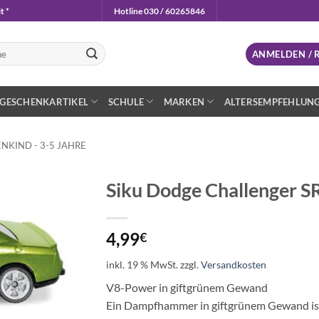
t *
Hotline 030 / 60265846
n
ANMELDEN / 
GESCHENKARTIKEL
SCHULE
MARKEN
ALTERSEMPFEHLUN
NKIND - 3-5 JAHRE
Siku Dodge Challenger S
Auf die
Wunschliste
4,99
€
inkl. 19 % MwSt.
zzgl.
Versandkosten
V8-Power in giftgrünem Gewand
Ein Dampfhammer in giftgrünem Gewand ist