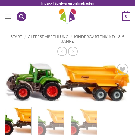
Zum
lindaxx | Spielwaren online kaufen
Inhalt
0
springen
START
/
ALTERSEMPFEHLUNG
/
KINDERGARTENKIND - 3-5
JAHRE
Auf die
Wunschliste