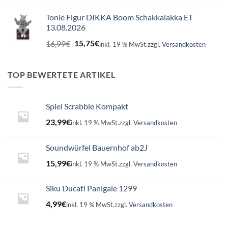
Tonie Figur DIKKA Boom Schakkalakka ET
13.08.2026
Ursprünglicher
Aktueller
16,99
€
15,75
€
inkl. 19 % MwSt.
zzgl.
Versandkosten
Preis
Preis
war:
ist:
16,99€
15,75€.
TOP BEWERTETE ARTIKEL
Spiel Scrabble Kompakt
23,99
€
inkl. 19 % MwSt.
zzgl.
Versandkosten
Soundwürfel Bauernhof ab2J
15,99
€
inkl. 19 % MwSt.
zzgl.
Versandkosten
Siku Ducati Panigale 1299
4,99
€
inkl. 19 % MwSt.
zzgl.
Versandkosten