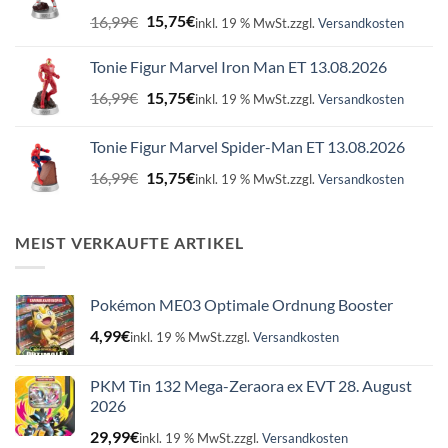
Ursprünglicher
Aktueller
16,99
€
15,75
€
inkl. 19 % MwSt.
zzgl.
Versandkosten
Preis
Preis
war:
ist:
Tonie Figur Marvel Iron Man ET 13.08.2026
16,99€
15,75€.
Ursprünglicher
Aktueller
16,99
€
15,75
€
inkl. 19 % MwSt.
zzgl.
Versandkosten
Preis
Preis
war:
ist:
Tonie Figur Marvel Spider-Man ET 13.08.2026
16,99€
15,75€.
Ursprünglicher
Aktueller
16,99
€
15,75
€
inkl. 19 % MwSt.
zzgl.
Versandkosten
Preis
Preis
war:
ist:
16,99€
15,75€.
MEIST VERKAUFTE ARTIKEL
Pokémon ME03 Optimale Ordnung Booster
4,99
€
inkl. 19 % MwSt.
zzgl.
Versandkosten
PKM Tin 132 Mega-Zeraora ex EVT 28. August
2026
29,99
€
inkl. 19 % MwSt.
zzgl.
Versandkosten