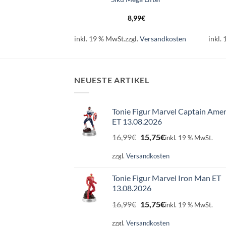
eine-Box
,99
€
8,99
€
l.
Versandkosten
inkl. 19 % MwSt.
zzgl.
Versandkosten
inkl.
NEUESTE ARTIKEL
Tonie Figur Marvel Captain Amer
ET 13.08.2026
Ursprünglicher
Aktueller
16,99
€
15,75
€
inkl. 19 % MwSt.
Preis
Preis
war:
ist:
zzgl.
Versandkosten
16,99€
15,75€.
Tonie Figur Marvel Iron Man ET
13.08.2026
Ursprünglicher
Aktueller
16,99
€
15,75
€
inkl. 19 % MwSt.
Preis
Preis
war:
ist:
zzgl.
Versandkosten