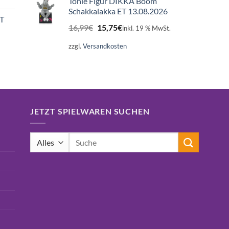
Tonie Figur DIKKA Boom
Schakkalakka ET 13.08.2026
ET
Ursprünglicher
Aktueller
16,99
€
15,75
€
inkl. 19 % MwSt.
Preis
Preis
war:
ist:
zzgl.
Versandkosten
16,99€
15,75€.
JETZT SPIELWAREN SUCHEN
Suchen
nach: