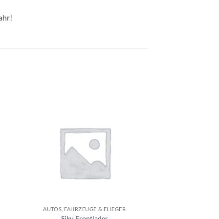
ahr!
e
Auf die
ste
Wunschliste
+
AUTOS, FAHRZEUGE & FLIEGER
Siku Frontlader