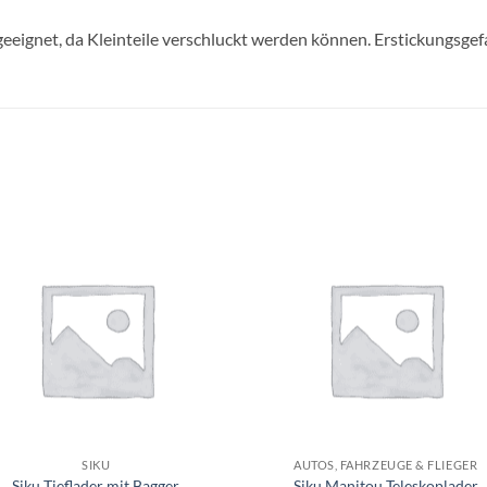
geeignet, da Kleinteile verschluckt werden können. Erstickungsgef
Auf die
Auf di
Wunschliste
Wunschli
+
SIKU
AUTOS, FAHRZEUGE & FLIEGER
Siku Tieflader mit Bagger
Siku Manitou Teleskoplader