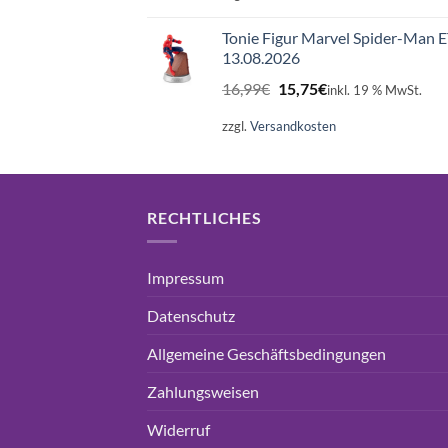
16,99€
15,75€.
Tonie Figur Marvel Spider-Man 
13.08.2026
Ursprünglicher
Aktueller
16,99
€
15,75
€
inkl. 19 % MwSt.
Preis
Preis
war:
ist:
zzgl.
Versandkosten
16,99€
15,75€.
RECHTLICHES
Impressum
Datenschutz
Allgemeine Geschäftsbedingungen
Zahlungsweisen
Widerruf