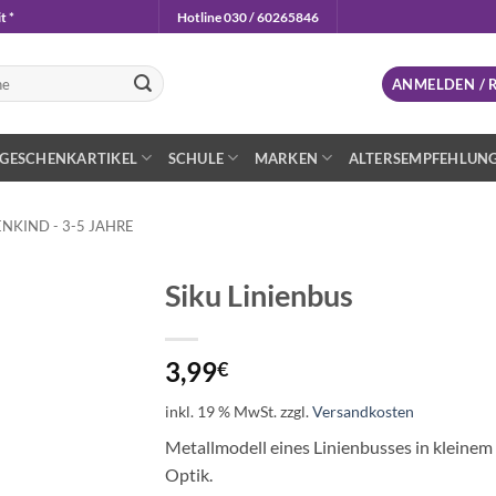
t *
Hotline 030 / 60265846
n
ANMELDEN / 
GESCHENKARTIKEL
SCHULE
MARKEN
ALTERSEMPFEHLUN
NKIND - 3-5 JAHRE
Siku Linienbus
Auf die
Wunschliste
3,99
€
inkl. 19 % MwSt.
zzgl.
Versandkosten
Metallmodell eines Linienbusses in kleinem
Optik.