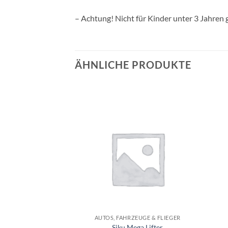
– Achtung! Nicht für Kinder unter 3 Jahren 
ÄHNLICHE PRODUKTE
Auf die
Auf die
Wunschliste
Wunschliste
+
+
IND - 3-5 JAHRE
AUTOS, FAHRZEUGE & FLIEGER
c Mittel-große
Siku Mega Lifter