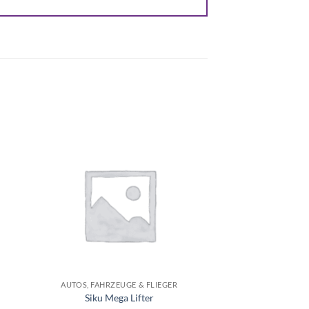
e
Auf die
ste
Wunschliste
+
AUTOS, FAHRZEUGE & FLIEGER
Siku Mega Lifter