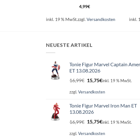
99
€
4,99
€
l.
Versandkosten
inkl. 19 % MwSt.
zzgl.
Versandkosten
inkl.
NEUESTE ARTIKEL
Tonie Figur Marvel Captain Amer
ET 13.08.2026
Ursprünglicher
Aktueller
16,99
€
15,75
€
inkl. 19 % MwSt.
Preis
Preis
war:
ist:
zzgl.
Versandkosten
16,99€
15,75€.
Tonie Figur Marvel Iron Man ET
13.08.2026
Ursprünglicher
Aktueller
16,99
€
15,75
€
inkl. 19 % MwSt.
Preis
Preis
war:
ist:
zzgl.
Versandkosten
16,99€
15,75€.