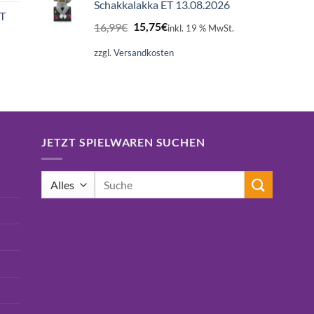
Schakkalakka ET 13.08.2026
ET
Ursprünglicher
Aktueller
16,99
€
15,75
€
inkl. 19 % MwSt.
Preis
Preis
war:
ist:
zzgl.
Versandkosten
16,99€
15,75€.
JETZT SPIELWAREN SUCHEN
Suchen
nach: