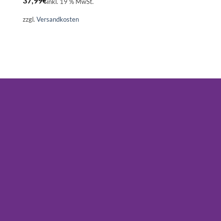
37,99
€
inkl. 19 % MwSt.
zzgl.
Versandkosten