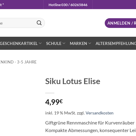
t *
Hotline 030 / 60265846
n
ANMELDEN / 
GESCHENKARTIKEL
SCHULE
MARKEN
ALTERSEMPFEHLUN
NKIND - 3-5 JAHRE
Siku Lotus Elise
Auf die
Wunschliste
4,99
€
inkl. 19 % MwSt.
zzgl.
Versandkosten
Giftgrüne Rennmaschine für Kurvenräuber
Kompakte Abmessungen, konsequenter Leicht