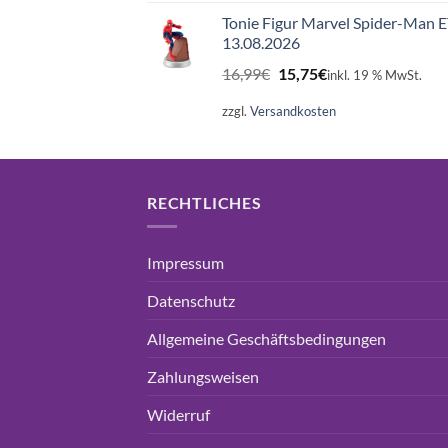
Tonie Figur Marvel Spider-Man 
13.08.2026
Ursprünglicher
Aktueller
16,99
€
15,75
€
inkl. 19 % MwSt.
Preis
Preis
war:
ist:
zzgl.
Versandkosten
16,99€
15,75€.
RECHTLICHES
Impressum
Datenschutz
Allgemeine Geschäftsbedingungen
Zahlungsweisen
Widerruf