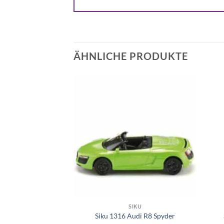
ÄHNLICHE PRODUKTE
Auf die
Auf die
Wunschliste
Wunschliste
+
+
EUGE & FLIEGER
SIKU
der mit Bagger
Siku 1316 Audi R8 Spyder