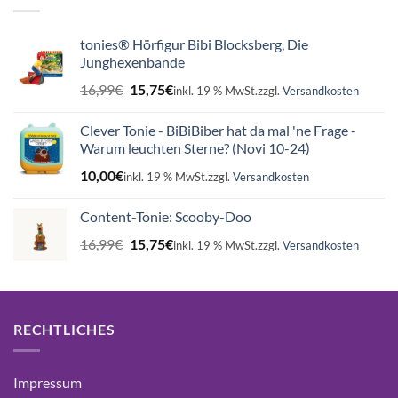
tonies® Hörfigur Bibi Blocksberg, Die
Junghexenbande
Ursprünglicher
Aktueller
16,99
€
15,75
€
inkl. 19 % MwSt.
zzgl.
Versandkosten
Preis
Preis
war:
ist:
Clever Tonie - BiBiBiber hat da mal 'ne Frage -
16,99€
15,75€.
Warum leuchten Sterne? (Novi 10-24)
10,00
€
inkl. 19 % MwSt.
zzgl.
Versandkosten
Content-Tonie: Scooby-Doo
Ursprünglicher
Aktueller
16,99
€
15,75
€
inkl. 19 % MwSt.
zzgl.
Versandkosten
Preis
Preis
war:
ist:
16,99€
15,75€.
RECHTLICHES
Impressum