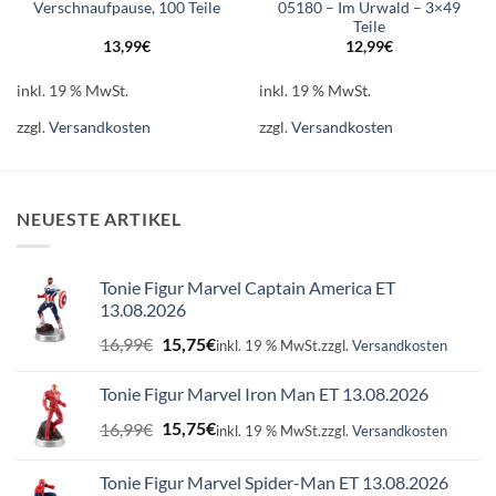
Verschnaufpause, 100 Teile
05180 – Im Urwald – 3×49
Teile
13,99
€
12,99
€
inkl. 19 % MwSt.
inkl. 19 % MwSt.
zzgl.
Versandkosten
zzgl.
Versandkosten
NEUESTE ARTIKEL
Tonie Figur Marvel Captain America ET
13.08.2026
Ursprünglicher
Aktueller
16,99
€
15,75
€
inkl. 19 % MwSt.
zzgl.
Versandkosten
Preis
Preis
war:
ist:
Tonie Figur Marvel Iron Man ET 13.08.2026
16,99€
15,75€.
Ursprünglicher
Aktueller
16,99
€
15,75
€
inkl. 19 % MwSt.
zzgl.
Versandkosten
Preis
Preis
war:
ist:
Tonie Figur Marvel Spider-Man ET 13.08.2026
16,99€
15,75€.