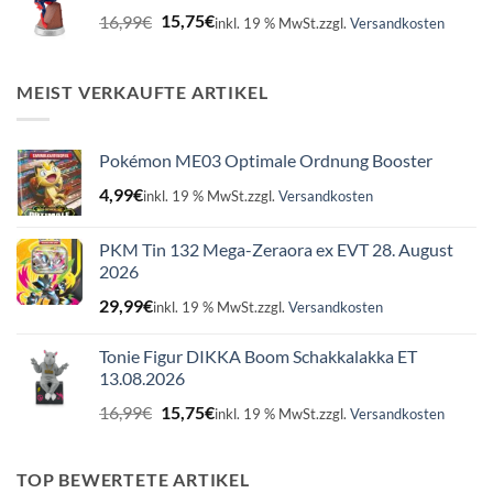
Ursprünglicher
Aktueller
16,99
€
15,75
€
inkl. 19 % MwSt.
zzgl.
Versandkosten
Preis
Preis
war:
ist:
16,99€
15,75€.
MEIST VERKAUFTE ARTIKEL
Pokémon ME03 Optimale Ordnung Booster
4,99
€
inkl. 19 % MwSt.
zzgl.
Versandkosten
PKM Tin 132 Mega-Zeraora ex EVT 28. August
2026
29,99
€
inkl. 19 % MwSt.
zzgl.
Versandkosten
Tonie Figur DIKKA Boom Schakkalakka ET
13.08.2026
Ursprünglicher
Aktueller
16,99
€
15,75
€
inkl. 19 % MwSt.
zzgl.
Versandkosten
Preis
Preis
war:
ist:
16,99€
15,75€.
TOP BEWERTETE ARTIKEL