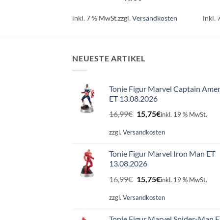
.
Versandkosten
inkl. 7 % MwSt.
zzgl.
Versandkosten
inkl.
NEUESTE ARTIKEL
Tonie Figur Marvel Captain Amer
ET 13.08.2026
Ursprünglicher
Aktueller
16,99
€
15,75
€
inkl. 19 % MwSt.
Preis
Preis
war:
ist:
zzgl.
Versandkosten
16,99€
15,75€.
Tonie Figur Marvel Iron Man ET
13.08.2026
Ursprünglicher
Aktueller
16,99
€
15,75
€
inkl. 19 % MwSt.
Preis
Preis
war:
ist:
zzgl.
Versandkosten
16,99€
15,75€.
Tonie Figur Marvel Spider-Man 