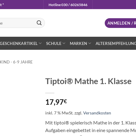
t *
Hotline 030 / 60265846
n
ANMELDEN / 
GESCHENKARTIKEL
SCHULE
MARKEN
ALTERSEMPFEHLUN
IND - 6-9 JAHRE
Tiptoi® Mathe 1. Klasse
Auf die
Wunschliste
17,97
€
inkl. 7 % MwSt.
zzgl.
Versandkosten
Mit tiptoi® spielerisch Mathe in der 1. Kla
Aufgaben eingebettet in eine spannende 