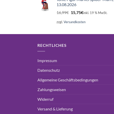
13.08.2026
Ursprünglicher
Aktueller
16,99
€
15,75
€
inkl. 19 % MwSt.
Preis
Preis
war:
ist:
zzgl.
Versandkosten
16,99€
15,75€.
RECHTLICHES
Impressum
Datenschutz
Allgemeine Geschäftsbedingungen
Zahlungsweisen
Widerruf
Versand & Lieferung