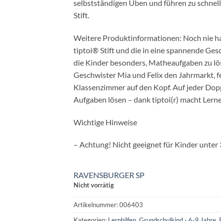
selbstständigen Üben und führen zu schnell
Stift.
Weitere Produktinformationen: Noch nie ha
tiptoi® Stift und die in eine spannende Ge
die Kinder besonders, Matheaufgaben zu lö
Geschwister Mia und Felix den Jahrmarkt, fe
Klassenzimmer auf den Kopf. Auf jeder Dop
Aufgaben lösen – dank tiptoi(r) macht Lernen
Wichtige Hinweise
– Achtung! Nicht geeignet für Kinder unter 
RAVENSBURGER SP
Nicht vorrätig
Artikelnummer:
006403
Kategorien:
Lernhilfen
,
Grundschulkind - 6-9 Jahre
,