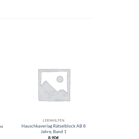
e
Auf die
ste
Wunschliste
+
LERNHILFEN
Hauschkaverlag Rätselblock AB 8
oo
Jahre, Band 1
8,90
€