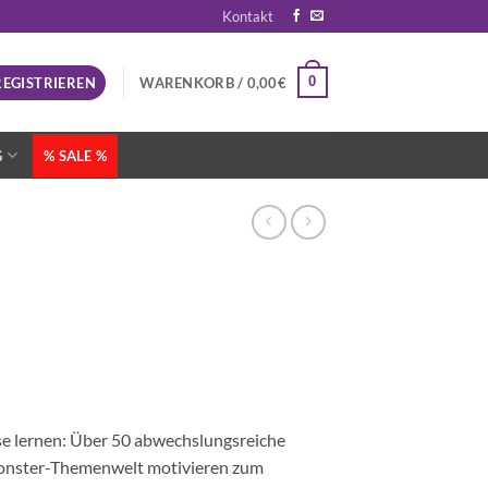
Kontakt
0
REGISTRIEREN
WARENKORB /
0,00
€
G
% SALE %
sse lernen: Über 50 abwechslungsreiche
Monster-Themenwelt motivieren zum