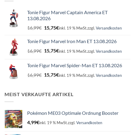
Tonie Figur Marvel Captain America ET
13.08.2026
Ursprünglicher
Aktueller
16,99
€
15,75
€
inkl. 19 % MwSt.
zzgl.
Versandkosten
Preis
Preis
war:
ist:
Tonie Figur Marvel Iron Man ET 13.08.2026
16,99€
15,75€.
Ursprünglicher
Aktueller
16,99
€
15,75
€
inkl. 19 % MwSt.
zzgl.
Versandkosten
Preis
Preis
war:
ist:
Tonie Figur Marvel Spider-Man ET 13.08.2026
16,99€
15,75€.
Ursprünglicher
Aktueller
16,99
€
15,75
€
inkl. 19 % MwSt.
zzgl.
Versandkosten
Preis
Preis
war:
ist:
16,99€
15,75€.
MEIST VERKAUFTE ARTIKEL
Pokémon ME03 Optimale Ordnung Booster
4,99
€
inkl. 19 % MwSt.
zzgl.
Versandkosten