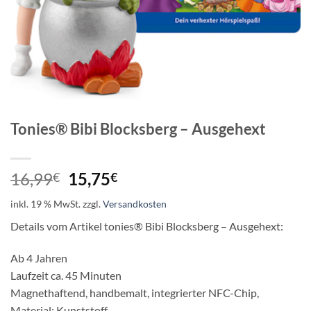
Tonies® Bibi Blocksberg – Ausgehext
Ursprünglicher
Aktueller
16,99
15,75
€
€
Preis
Preis
inkl. 19 % MwSt.
zzgl.
Versandkosten
war:
ist:
16,99€
15,75€.
Details vom Artikel tonies® Bibi Blocksberg – Ausgehext:
Ab 4 Jahren
Laufzeit ca. 45 Minuten
Magnethaftend, handbemalt, integrierter NFC-Chip,
Material: Kunststoff