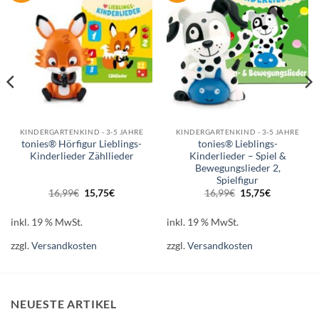
KINDERGARTENKIND - 3-5 JAHRE
KINDERGARTENKIND - 3-5 JAHRE
tonies® Hörfigur Lieblings-
tonies® Lieblings-
Kinderlieder Zähllieder
Kinderlieder – Spiel &
Bewegungslieder 2,
Spielfigur
Ursprünglicher
Aktueller
Ursprünglicher
Aktueller
16,99
€
15,75
€
16,99
€
15,75
€
Preis
Preis
Preis
Preis
war:
ist:
war:
ist:
16,99€
15,75€.
16,99€
15,75€.
inkl. 19 % MwSt.
inkl. 19 % MwSt.
zzgl.
Versandkosten
zzgl.
Versandkosten
NEUESTE ARTIKEL