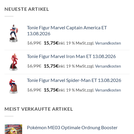
NEUESTE ARTIKEL
Tonie Figur Marvel Captain America ET
13.08.2026
Ursprünglicher
Aktueller
16,99
€
15,75
€
inkl. 19 % MwSt.
zzgl.
Versandkosten
Preis
Preis
war:
ist:
Tonie Figur Marvel Iron Man ET 13.08.2026
16,99€
15,75€.
Ursprünglicher
Aktueller
16,99
€
15,75
€
inkl. 19 % MwSt.
zzgl.
Versandkosten
Preis
Preis
war:
ist:
Tonie Figur Marvel Spider-Man ET 13.08.2026
16,99€
15,75€.
Ursprünglicher
Aktueller
16,99
€
15,75
€
inkl. 19 % MwSt.
zzgl.
Versandkosten
Preis
Preis
war:
ist:
16,99€
15,75€.
MEIST VERKAUFTE ARTIKEL
Pokémon ME03 Optimale Ordnung Booster