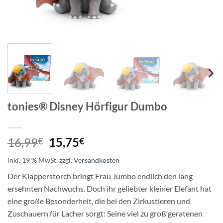
tonies® Disney Hörfigur Dumbo
Ursprünglicher
Aktueller
16,99
15,75
€
€
Preis
Preis
inkl. 19 % MwSt.
zzgl.
Versandkosten
war:
ist:
16,99€
15,75€.
Der Klapperstorch bringt Frau Jumbo endlich den lang
ersehnten Nachwuchs. Doch ihr geliebter kleiner Elefant hat
eine große Besonderheit, die bei den Zirkustieren und
Zuschauern für Lacher sorgt: Seine viel zu groß geratenen