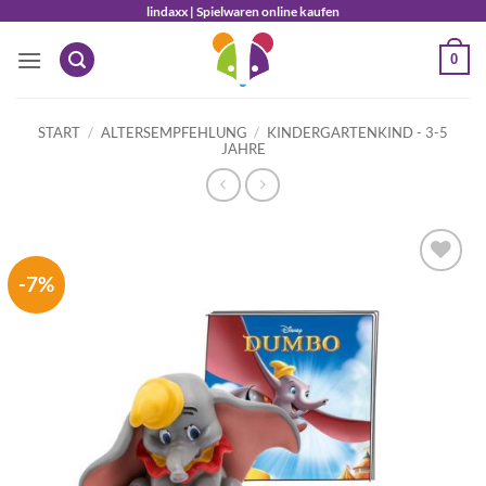
Zum
lindaxx | Spielwaren online kaufen
Inhalt
0
springen
START
/
ALTERSEMPFEHLUNG
/
KINDERGARTENKIND - 3-5
JAHRE
-7%
Auf die
Wunschliste