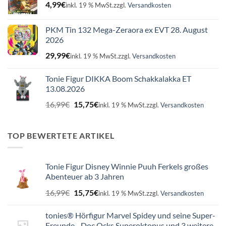
4,99
€
inkl. 19 % MwSt.
zzgl.
Versandkosten
PKM Tin 132 Mega-Zeraora ex EVT 28. August
2026
29,99
€
inkl. 19 % MwSt.
zzgl.
Versandkosten
Tonie Figur DIKKA Boom Schakkalakka ET
13.08.2026
Ursprünglicher
Aktueller
16,99
€
15,75
€
inkl. 19 % MwSt.
zzgl.
Versandkosten
Preis
Preis
war:
ist:
16,99€
15,75€.
TOP BEWERTETE ARTIKEL
Tonie Figur Disney Winnie Puuh Ferkels großes
Abenteuer ab 3 Jahren
Ursprünglicher
Aktueller
16,99
€
15,75
€
inkl. 19 % MwSt.
zzgl.
Versandkosten
Preis
Preis
war:
ist:
tonies® Hörfigur Marvel Spidey und seine Super-
16,99€
15,75€.
Freunde - Doc Ocks Superoktopus und 3 weitere