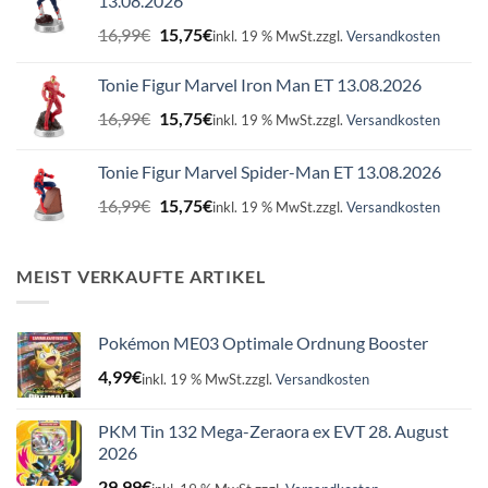
13.08.2026
Ursprünglicher
Aktueller
16,99
€
15,75
€
inkl. 19 % MwSt.
zzgl.
Versandkosten
Preis
Preis
war:
ist:
Tonie Figur Marvel Iron Man ET 13.08.2026
16,99€
15,75€.
Ursprünglicher
Aktueller
16,99
€
15,75
€
inkl. 19 % MwSt.
zzgl.
Versandkosten
Preis
Preis
war:
ist:
Tonie Figur Marvel Spider-Man ET 13.08.2026
16,99€
15,75€.
Ursprünglicher
Aktueller
16,99
€
15,75
€
inkl. 19 % MwSt.
zzgl.
Versandkosten
Preis
Preis
war:
ist:
16,99€
15,75€.
MEIST VERKAUFTE ARTIKEL
Pokémon ME03 Optimale Ordnung Booster
4,99
€
inkl. 19 % MwSt.
zzgl.
Versandkosten
PKM Tin 132 Mega-Zeraora ex EVT 28. August
2026
29,99
€