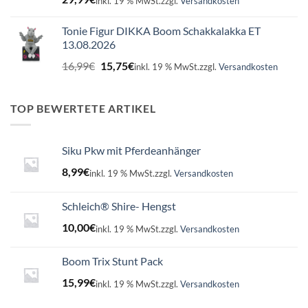
inkl. 19 % MwSt.
zzgl.
Versandkosten
Tonie Figur DIKKA Boom Schakkalakka ET
13.08.2026
Ursprünglicher
Aktueller
16,99
€
15,75
€
inkl. 19 % MwSt.
zzgl.
Versandkosten
Preis
Preis
war:
ist:
16,99€
15,75€.
TOP BEWERTETE ARTIKEL
Siku Pkw mit Pferdeanhänger
8,99
€
inkl. 19 % MwSt.
zzgl.
Versandkosten
Schleich® Shire- Hengst
10,00
€
inkl. 19 % MwSt.
zzgl.
Versandkosten
Boom Trix Stunt Pack
15,99
€
inkl. 19 % MwSt.
zzgl.
Versandkosten