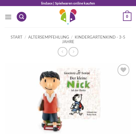
Zum
lindaxx | Spielwaren online kaufen
Inhalt
0
springen
START
/
ALTERSEMPFEHLUNG
/
KINDERGARTENKIND - 3-5
JAHRE
Auf die
Wunschliste