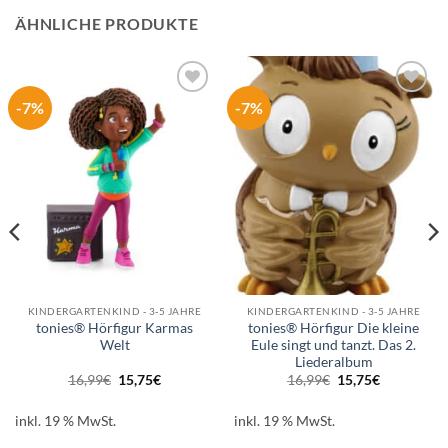
ÄHNLICHE PRODUKTE
-7%
-7%
Auf die
Auf die
Wunschliste
Wunschliste
KINDERGARTENKIND - 3-5 JAHRE
KINDERGARTENKIND - 3-5 JAHRE
tonies® Hörfigur Karmas
tonies® Hörfigur Die kleine
Welt
Eule singt und tanzt. Das 2.
Liederalbum
Ursprünglicher
Aktueller
Ursprünglicher
Aktueller
16,99
€
15,75
€
16,99
€
15,75
€
Preis
Preis
Preis
Preis
war:
ist:
war:
ist:
16,99€
15,75€.
16,99€
15,75€.
inkl. 19 % MwSt.
inkl. 19 % MwSt.