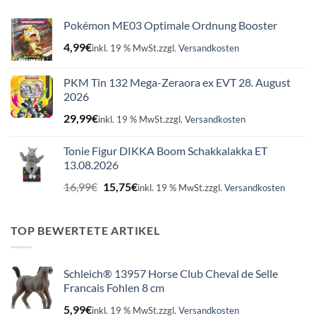
Pokémon ME03 Optimale Ordnung Booster
4,99
€
inkl. 19 % MwSt.
zzgl.
Versandkosten
PKM Tin 132 Mega-Zeraora ex EVT 28. August
2026
29,99
€
inkl. 19 % MwSt.
zzgl.
Versandkosten
Tonie Figur DIKKA Boom Schakkalakka ET
13.08.2026
Ursprünglicher
Aktueller
16,99
€
15,75
€
inkl. 19 % MwSt.
zzgl.
Versandkosten
Preis
Preis
war:
ist:
16,99€
15,75€.
TOP BEWERTETE ARTIKEL
Schleich® 13957 Horse Club Cheval de Selle
Francais Fohlen 8 cm
5,99
€
inkl. 19 % MwSt.
zzgl.
Versandkosten