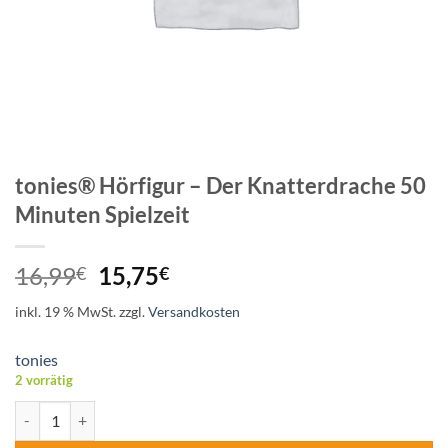
tonies® Hörfigur – Der Knatterdrache 50
Minuten Spielzeit
Ursprünglicher
Aktueller
16,99
15,75
€
€
Preis
Preis
inkl. 19 % MwSt.
zzgl.
Versandkosten
war:
ist:
16,99€
15,75€.
tonies
2 vorrätig
tonies® Hörfigur - Der Knatterdrache 50 Minuten Spielzeit Menge