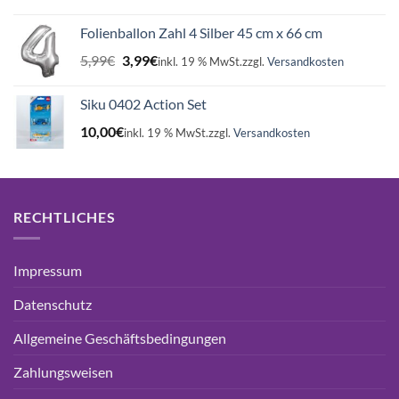
Folienballon Zahl 4 Silber 45 cm x 66 cm
Ursprünglicher
Aktueller
5,99
€
3,99
€
inkl. 19 % MwSt.
zzgl.
Versandkosten
Preis
Preis
war:
ist:
Siku 0402 Action Set
5,99€
3,99€.
10,00
€
inkl. 19 % MwSt.
zzgl.
Versandkosten
RECHTLICHES
Impressum
Datenschutz
Allgemeine Geschäftsbedingungen
Zahlungsweisen