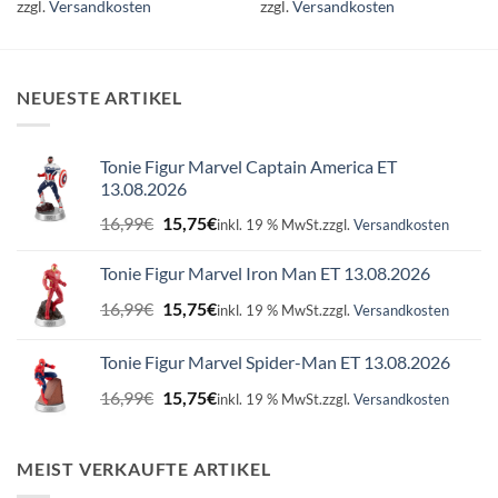
zzgl.
Versandkosten
zzgl.
Versandkosten
NEUESTE ARTIKEL
Tonie Figur Marvel Captain America ET
13.08.2026
Ursprünglicher
Aktueller
16,99
€
15,75
€
inkl. 19 % MwSt.
zzgl.
Versandkosten
Preis
Preis
war:
ist:
Tonie Figur Marvel Iron Man ET 13.08.2026
16,99€
15,75€.
Ursprünglicher
Aktueller
16,99
€
15,75
€
inkl. 19 % MwSt.
zzgl.
Versandkosten
Preis
Preis
war:
ist:
Tonie Figur Marvel Spider-Man ET 13.08.2026
16,99€
15,75€.
Ursprünglicher
Aktueller
16,99
€
15,75
€
inkl. 19 % MwSt.
zzgl.
Versandkosten
Preis
Preis
war:
ist:
16,99€
15,75€.
MEIST VERKAUFTE ARTIKEL