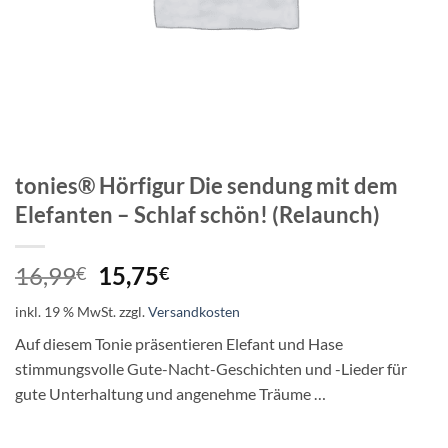
tonies® Hörfigur Die sendung mit dem
Elefanten – Schlaf schön! (Relaunch)
Ursprünglicher
Aktueller
16,99
15,75
€
€
Preis
Preis
inkl. 19 % MwSt.
zzgl.
Versandkosten
war:
ist:
16,99€
15,75€.
Auf diesem Tonie präsentieren Elefant und Hase
stimmungsvolle Gute-Nacht-Geschichten und -Lieder für
gute Unterhaltung und angenehme Träume …