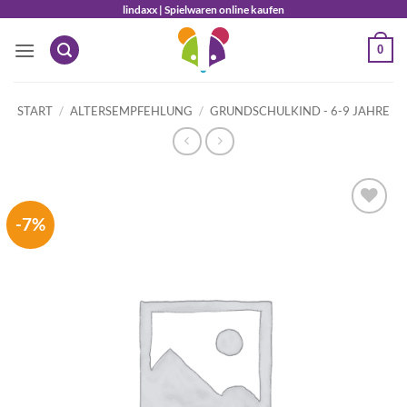
Zum
lindaxx | Spielwaren online kaufen
Inhalt
0
springen
START
/
ALTERSEMPFEHLUNG
/
GRUNDSCHULKIND - 6-9 JAHRE
-7%
Auf die
Wunschliste