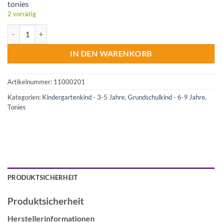
tonies
2 vorrätig
tonies® Hörfigur Die sendung mit dem Elefanten - Schlaf schön! (Rel
IN DEN WARENKORB
Artikelnummer:
11000201
Kategorien:
Kindergartenkind - 3-5 Jahre
,
Grundschulkind - 6-9 Jahre
,
Tonies
PRODUKTSICHERHEIT
Produktsicherheit
Herstellerinformationen