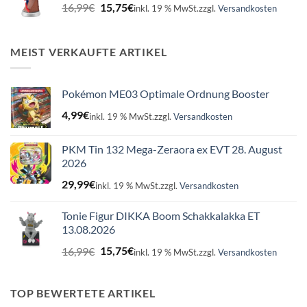
Ursprünglicher
Aktueller
16,99
€
15,75
€
inkl. 19 % MwSt.
zzgl.
Versandkosten
Preis
Preis
war:
ist:
16,99€
15,75€.
MEIST VERKAUFTE ARTIKEL
Pokémon ME03 Optimale Ordnung Booster
4,99
€
inkl. 19 % MwSt.
zzgl.
Versandkosten
PKM Tin 132 Mega-Zeraora ex EVT 28. August
2026
29,99
€
inkl. 19 % MwSt.
zzgl.
Versandkosten
Tonie Figur DIKKA Boom Schakkalakka ET
13.08.2026
Ursprünglicher
Aktueller
16,99
€
15,75
€
inkl. 19 % MwSt.
zzgl.
Versandkosten
Preis
Preis
war:
ist:
16,99€
15,75€.
TOP BEWERTETE ARTIKEL