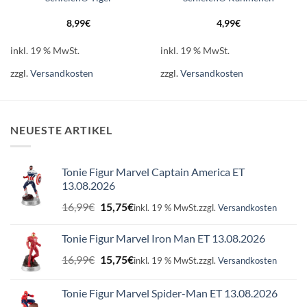
8,99
€
4,99
€
inkl. 19 % MwSt.
inkl. 19 % MwSt.
zzgl.
Versandkosten
zzgl.
Versandkosten
NEUESTE ARTIKEL
Tonie Figur Marvel Captain America ET
13.08.2026
Ursprünglicher
Aktueller
16,99
€
15,75
€
inkl. 19 % MwSt.
zzgl.
Versandkosten
Preis
Preis
war:
ist:
Tonie Figur Marvel Iron Man ET 13.08.2026
16,99€
15,75€.
Ursprünglicher
Aktueller
16,99
€
15,75
€
inkl. 19 % MwSt.
zzgl.
Versandkosten
Preis
Preis
war:
ist:
Tonie Figur Marvel Spider-Man ET 13.08.2026
16,99€
15,75€.