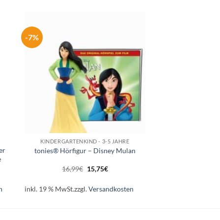
-7%
e
Auf die
ste
Wunschliste
+
KINDERGARTENKIND - 3-5 JAHRE
er
tonies® Hörfigur – Disney Mulan
e
r
er
Ursprünglicher
Aktueller
16,99
€
15,75
€
Preis
Preis
war:
ist:
16,99€
15,75€.
n
inkl. 19 % MwSt.
zzgl.
Versandkosten