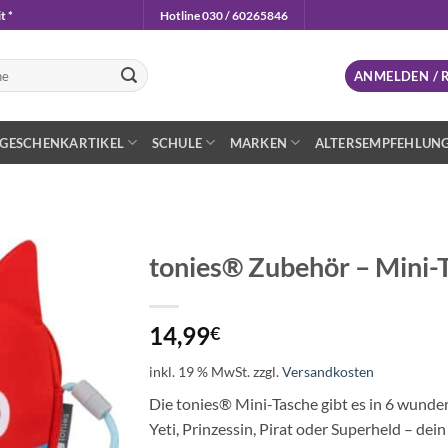
t *
Hotline 030 / 60265846
n
ANMELDEN / 
GESCHENKARTIKEL
SCHULE
MARKEN
ALTERSEMPFEHLUN
tonies® Zubehör – Mini-
Auf die
Wunschliste
14,99
€
inkl. 19 % MwSt.
zzgl.
Versandkosten
Die tonies® Mini-Tasche gibt es in 6 wunder
Yeti, Prinzessin, Pirat oder Superheld – dei