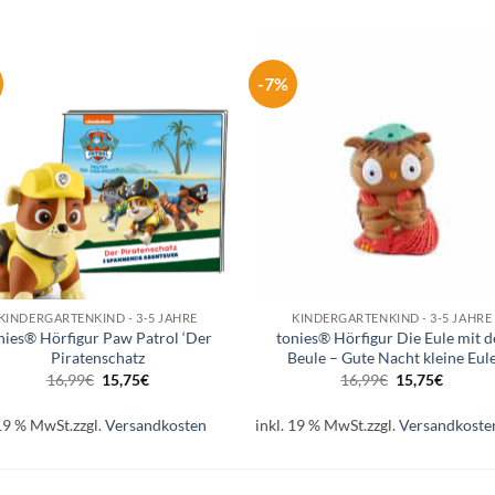
-7%
Auf die
Auf di
Wunschliste
Wunschli
+
KINDERGARTENKIND - 3-5 JAHRE
KINDERGARTENKIND - 3-5 JAHRE
nies® Hörfigur Paw Patrol ‘Der
tonies® Hörfigur Die Eule mit d
Piratenschatz
Beule – Gute Nacht kleine Eul
Ursprünglicher
Aktueller
Ursprüngliche
Aktuell
16,99
€
15,75
€
16,99
€
15,75
€
Preis
Preis
Preis
Preis
war:
ist:
war:
ist:
16,99€
15,75€.
16,99€
15,75€.
 19 % MwSt.
zzgl.
Versandkosten
inkl. 19 % MwSt.
zzgl.
Versandkoste