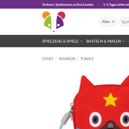
Zum
lindaxx | Spielwaren online kaufen
1-3 Tage Lieferzei
Inhalt
springen
Suche
nach:
SPIELZEUG & SPIELE
BASTELN & MALEN
START
/
MARKEN
/
TONIES