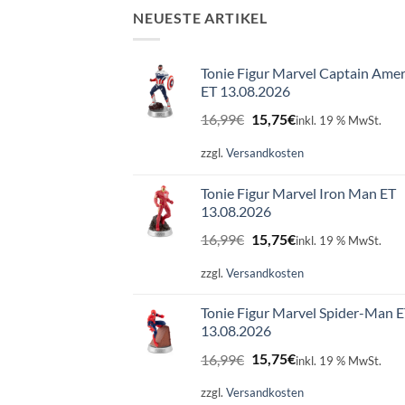
NEUESTE ARTIKEL
Tonie Figur Marvel Captain Amer
ET 13.08.2026
Ursprünglicher
Aktueller
16,99
€
15,75
€
inkl. 19 % MwSt.
Preis
Preis
war:
ist:
zzgl.
Versandkosten
16,99€
15,75€.
Tonie Figur Marvel Iron Man ET
13.08.2026
Ursprünglicher
Aktueller
16,99
€
15,75
€
inkl. 19 % MwSt.
Preis
Preis
war:
ist:
zzgl.
Versandkosten
16,99€
15,75€.
Tonie Figur Marvel Spider-Man 
13.08.2026
Ursprünglicher
Aktueller
16,99
€
15,75
€
inkl. 19 % MwSt.
Preis
Preis
war:
ist:
zzgl.
Versandkosten