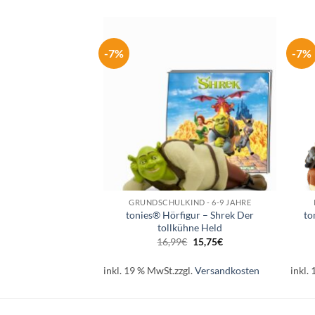
-7%
-7%
Auf die
Auf die
Wunschliste
Wunschliste
+
+
IND - 3-5 JAHRE
GRUNDSCHULKIND - 6-9 JAHRE
– L – K – Spiel und
tonies® Hörfigur – Shrek Der
to
ngslieder
tollkühne Held
Ursprünglicher
Aktueller
Ursprünglicher
Aktueller
€
15,75
€
16,99
€
15,75
€
Preis
Preis
Preis
Preis
war:
ist:
war:
ist:
16,99€
15,75€.
16,99€
15,75€.
l.
Versandkosten
inkl. 19 % MwSt.
zzgl.
Versandkosten
inkl.