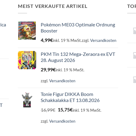
MEIST VERKAUFTE ARTIKEL
TO
ica
Pokémon ME03 Optimale Ordnung
Booster
4,99
€
inkl. 19 % MwSt.
zzgl.
Versandkosten
PKM Tin 132 Mega-Zeraora ex EVT
28. August 2026
29,99
€
inkl. 19 % MwSt.
zzgl.
Versandkosten
Tonie Figur DIKKA Boom
Schakkalakka ET 13.08.2026
ET
Ursprünglicher
Aktueller
16,99
€
15,75
€
inkl. 19 % MwSt.
Preis
Preis
war:
ist:
zzgl.
Versandkosten
16,99€
15,75€.