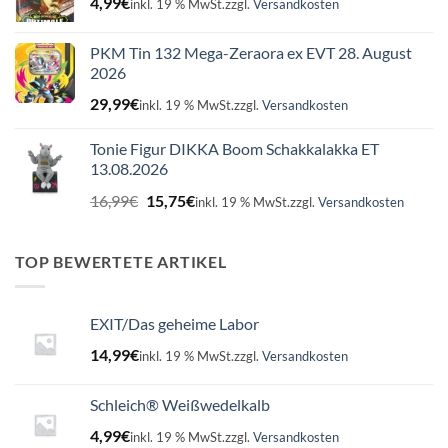
4,99
€
inkl. 19 % MwSt.
zzgl.
Versandkosten
PKM Tin 132 Mega-Zeraora ex EVT 28. August
2026
29,99
€
inkl. 19 % MwSt.
zzgl.
Versandkosten
Tonie Figur DIKKA Boom Schakkalakka ET
13.08.2026
Ursprünglicher
Aktueller
16,99
€
15,75
€
inkl. 19 % MwSt.
zzgl.
Versandkosten
Preis
Preis
war:
ist:
16,99€
15,75€.
TOP BEWERTETE ARTIKEL
EXIT/Das geheime Labor
14,99
€
inkl. 19 % MwSt.
zzgl.
Versandkosten
Schleich® Weißwedelkalb
4,99
€
inkl. 19 % MwSt.
zzgl.
Versandkosten