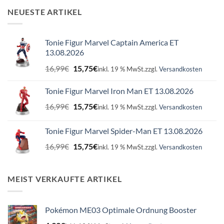
NEUESTE ARTIKEL
Tonie Figur Marvel Captain America ET
13.08.2026
Ursprünglicher
Aktueller
16,99
€
15,75
€
inkl. 19 % MwSt.
zzgl.
Versandkosten
Preis
Preis
war:
ist:
Tonie Figur Marvel Iron Man ET 13.08.2026
16,99€
15,75€.
Ursprünglicher
Aktueller
16,99
€
15,75
€
inkl. 19 % MwSt.
zzgl.
Versandkosten
Preis
Preis
war:
ist:
Tonie Figur Marvel Spider-Man ET 13.08.2026
16,99€
15,75€.
Ursprünglicher
Aktueller
16,99
€
15,75
€
inkl. 19 % MwSt.
zzgl.
Versandkosten
Preis
Preis
war:
ist:
16,99€
15,75€.
MEIST VERKAUFTE ARTIKEL
Pokémon ME03 Optimale Ordnung Booster