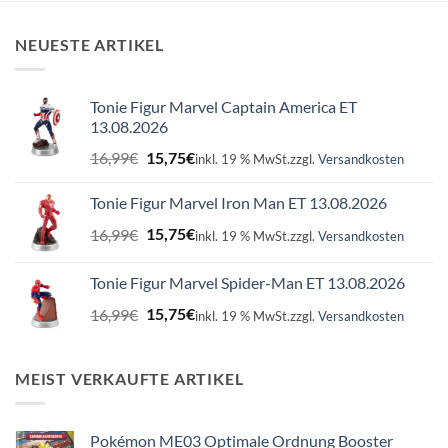
NEUESTE ARTIKEL
Tonie Figur Marvel Captain America ET
13.08.2026
Ursprünglicher
Aktueller
16,99
€
15,75
€
inkl. 19 % MwSt.
zzgl.
Versandkosten
Preis
Preis
war:
ist:
Tonie Figur Marvel Iron Man ET 13.08.2026
16,99€
15,75€.
Ursprünglicher
Aktueller
16,99
€
15,75
€
inkl. 19 % MwSt.
zzgl.
Versandkosten
Preis
Preis
war:
ist:
Tonie Figur Marvel Spider-Man ET 13.08.2026
16,99€
15,75€.
Ursprünglicher
Aktueller
16,99
€
15,75
€
inkl. 19 % MwSt.
zzgl.
Versandkosten
Preis
Preis
war:
ist:
16,99€
15,75€.
MEIST VERKAUFTE ARTIKEL
Pokémon ME03 Optimale Ordnung Booster