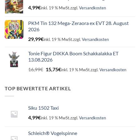
4,99
€
inkl. 19 % MwSt.
zzgl.
Versandkosten
PKM Tin 132 Mega-Zeraora ex EVT 28. August
2026
29,99
€
inkl. 19 % MwSt.
zzgl.
Versandkosten
Tonie Figur DIKKA Boom Schakkalakka ET
13.08.2026
Ursprünglicher
Aktueller
16,99
€
15,75
€
inkl. 19 % MwSt.
zzgl.
Versandkosten
Preis
Preis
war:
ist:
16,99€
15,75€.
TOP BEWERTETE ARTIKEL
Siku 1502 Taxi
4,99
€
inkl. 19 % MwSt.
zzgl.
Versandkosten
Schleich® Vogelspinne