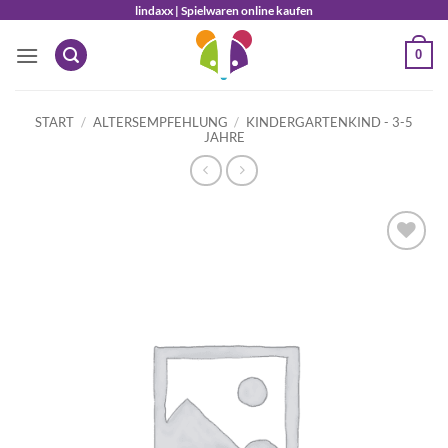
Zum
lindaxx | Spielwaren online kaufen
Inhalt
0
springen
START
/
ALTERSEMPFEHLUNG
/
KINDERGARTENKIND - 3-5
JAHRE
Auf die
Wunschliste