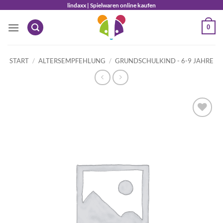
Zum
lindaxx | Spielwaren online kaufen
Inhalt
0
springen
START
/
ALTERSEMPFEHLUNG
/
GRUNDSCHULKIND - 6-9 JAHRE
Auf die
Wunschliste