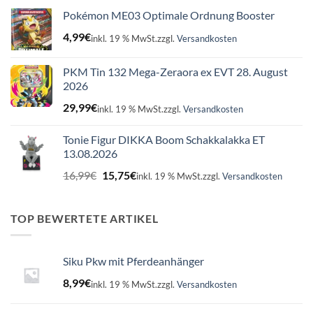
Pokémon ME03 Optimale Ordnung Booster
4,99
€
inkl. 19 % MwSt.
zzgl.
Versandkosten
PKM Tin 132 Mega-Zeraora ex EVT 28. August
2026
29,99
€
inkl. 19 % MwSt.
zzgl.
Versandkosten
Tonie Figur DIKKA Boom Schakkalakka ET
13.08.2026
Ursprünglicher
Aktueller
16,99
€
15,75
€
inkl. 19 % MwSt.
zzgl.
Versandkosten
Preis
Preis
war:
ist:
16,99€
15,75€.
TOP BEWERTETE ARTIKEL
Siku Pkw mit Pferdeanhänger
8,99
€
inkl. 19 % MwSt.
zzgl.
Versandkosten