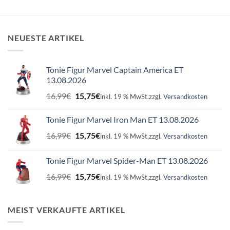
NEUESTE ARTIKEL
Tonie Figur Marvel Captain America ET
13.08.2026
Ursprünglicher
Aktueller
16,99
€
15,75
€
inkl. 19 % MwSt.
zzgl.
Versandkosten
Preis
Preis
war:
ist:
Tonie Figur Marvel Iron Man ET 13.08.2026
16,99€
15,75€.
Ursprünglicher
Aktueller
16,99
€
15,75
€
inkl. 19 % MwSt.
zzgl.
Versandkosten
Preis
Preis
war:
ist:
Tonie Figur Marvel Spider-Man ET 13.08.2026
16,99€
15,75€.
Ursprünglicher
Aktueller
16,99
€
15,75
€
inkl. 19 % MwSt.
zzgl.
Versandkosten
Preis
Preis
war:
ist:
16,99€
15,75€.
MEIST VERKAUFTE ARTIKEL