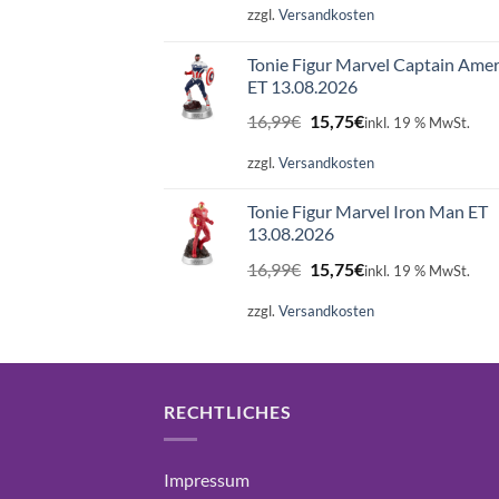
zzgl.
Versandkosten
Tonie Figur Marvel Captain Amer
ET 13.08.2026
Ursprünglicher
Aktueller
16,99
€
15,75
€
inkl. 19 % MwSt.
Preis
Preis
war:
ist:
zzgl.
Versandkosten
16,99€
15,75€.
Tonie Figur Marvel Iron Man ET
13.08.2026
Ursprünglicher
Aktueller
16,99
€
15,75
€
inkl. 19 % MwSt.
Preis
Preis
war:
ist:
zzgl.
Versandkosten
16,99€
15,75€.
RECHTLICHES
Impressum