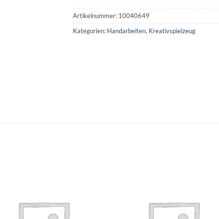
Artikelnummer:
10040649
Kategorien:
Handarbeiten
,
Kreativspielzeug
Auf die
Auf di
Wunschliste
Wunschli