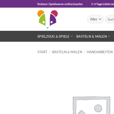
Zum
lindaxx | Spielwaren online kaufen
1-3 Tage Lieferzei
Inhalt
springen
Suche
nach:
SPIELZEUG & SPIELE
BASTELN & MALEN
START
/
BASTELN & MALEN
/
HANDARBEITEN