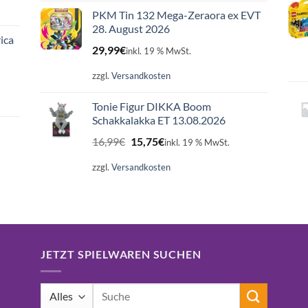
PKM Tin 132 Mega-Zeraora ex EVT
28. August 2026
ica
29,99
€
inkl. 19 % MwSt.
zzgl.
Versandkosten
Tonie Figur DIKKA Boom
Schakkalakka ET 13.08.2026
Ursprünglicher
Aktueller
16,99
€
15,75
€
inkl. 19 % MwSt.
Preis
Preis
war:
ist:
zzgl.
Versandkosten
16,99€
15,75€.
JETZT SPIELWAREN SUCHEN
Suchen
nach: