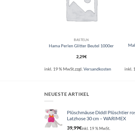
+
+
STELN
BASTELN
Mal
la Beutel 1000er
Hama Perlen Glitter Beutel 1000er
19
€
2,29
€
l.
Versandkosten
inkl. 19 % MwSt.
zzgl.
Versandkosten
inkl.
NEUESTE ARTIKEL
Plüschmäuse Diddl Plüschtier ro
Latzhose 30 cm – WARIMEX
39,99
€
inkl. 19 % MwSt.