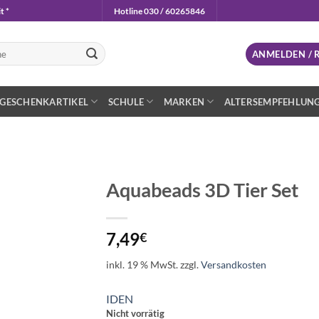
t *
Hotline 030 / 60265846
n
ANMELDEN / 
GESCHENKARTIKEL
SCHULE
MARKEN
ALTERSEMPFEHLUN
Aquabeads 3D Tier Set
Auf die
Wunschliste
7,49
€
inkl. 19 % MwSt.
zzgl.
Versandkosten
IDEN
Nicht vorrätig