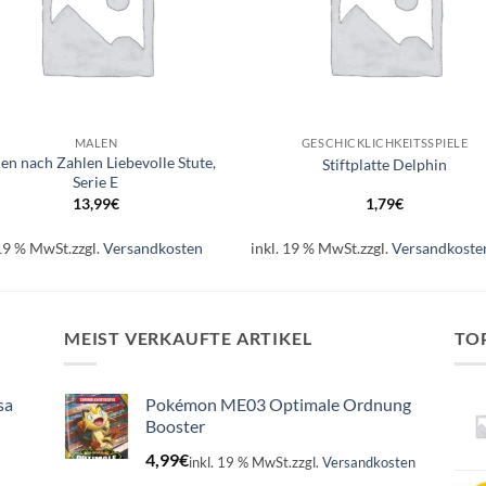
+
MALEN
GESCHICKLICHKEITSSPIELE
en nach Zahlen Liebevolle Stute,
Stiftplatte Delphin
Serie E
13,99
€
1,79
€
 19 % MwSt.
zzgl.
Versandkosten
inkl. 19 % MwSt.
zzgl.
Versandkoste
MEIST VERKAUFTE ARTIKEL
TO
sa
Pokémon ME03 Optimale Ordnung
Booster
4,99
€
inkl. 19 % MwSt.
zzgl.
Versandkosten