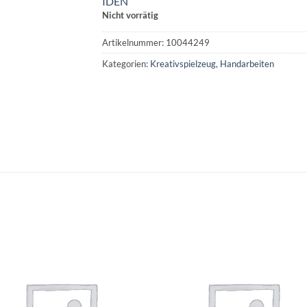
IDEN
Nicht vorrätig
Artikelnummer:
10044249
Kategorien:
Kreativspielzeug
,
Handarbeiten
Auf die
Auf di
Wunschliste
Wunschli