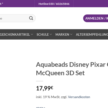
t *
Hotline 030 / 60265846
n
ANMELDEN / 
GESCHENKARTIKEL
SCHULE
MARKEN
ALTERSEMPFEHLUN
Aquabeads Disney Pixar 
McQueen 3D Set
Auf die
Wunschliste
17,99
€
inkl. 19 % MwSt.
zzgl.
Versandkosten