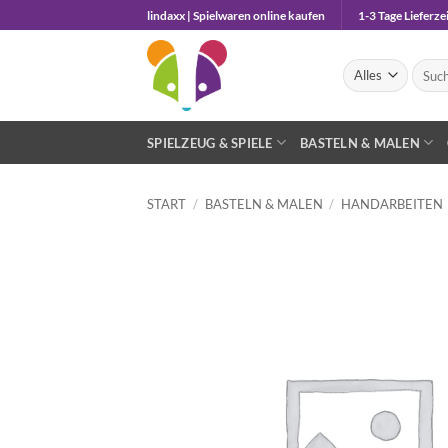
Zum
lindaxx | Spielwaren online kaufen
1-3 Tage Lieferzei
Inhalt
springen
Suche
nach:
SPIELZEUG & SPIELE
BASTELN & MALEN
START
/
BASTELN & MALEN
/
HANDARBEITEN