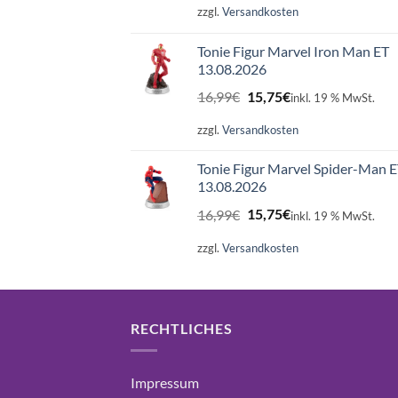
war:
ist:
zzgl.
Versandkosten
16,99€
15,75€.
Tonie Figur Marvel Iron Man ET
13.08.2026
Ursprünglicher
Aktueller
16,99
€
15,75
€
inkl. 19 % MwSt.
Preis
Preis
war:
ist:
zzgl.
Versandkosten
16,99€
15,75€.
Tonie Figur Marvel Spider-Man 
13.08.2026
Ursprünglicher
Aktueller
16,99
€
15,75
€
inkl. 19 % MwSt.
Preis
Preis
war:
ist:
zzgl.
Versandkosten
16,99€
15,75€.
RECHTLICHES
Impressum