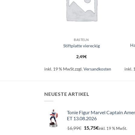
+
+
RBEITEN
BASTELN
Ha
ber Beutel 1000er
Stiftplatte viereckig
29
€
2,49
€
l.
Versandkosten
inkl. 19 % MwSt.
zzgl.
Versandkosten
inkl.
NEUESTE ARTIKEL
Tonie Figur Marvel Captain Amer
ET 13.08.2026
Ursprünglicher
Aktueller
16,99
€
15,75
€
inkl. 19 % MwSt.
Preis
Preis