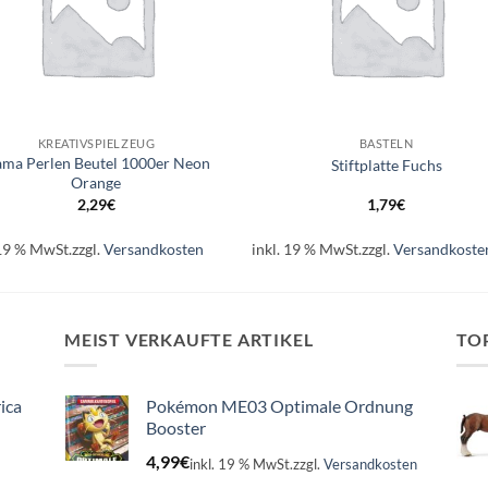
+
KREATIVSPIELZEUG
BASTELN
ma Perlen Beutel 1000er Neon
Stiftplatte Fuchs
Orange
2,29
€
1,79
€
 19 % MwSt.
zzgl.
Versandkosten
inkl. 19 % MwSt.
zzgl.
Versandkoste
MEIST VERKAUFTE ARTIKEL
TO
ica
Pokémon ME03 Optimale Ordnung
Booster
4,99
€
inkl. 19 % MwSt.
zzgl.
Versandkosten