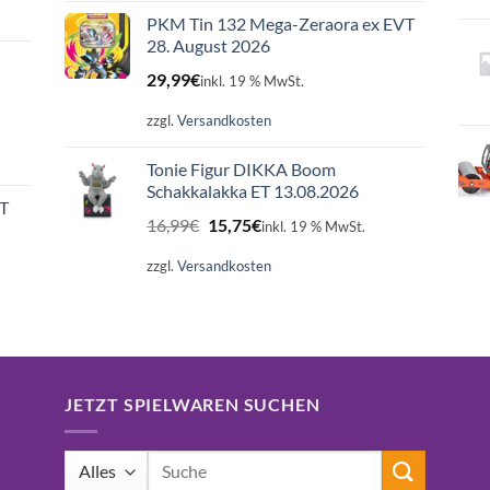
PKM Tin 132 Mega-Zeraora ex EVT
28. August 2026
29,99
€
inkl. 19 % MwSt.
zzgl.
Versandkosten
Tonie Figur DIKKA Boom
Schakkalakka ET 13.08.2026
ET
Ursprünglicher
Aktueller
16,99
€
15,75
€
inkl. 19 % MwSt.
Preis
Preis
war:
ist:
zzgl.
Versandkosten
16,99€
15,75€.
JETZT SPIELWAREN SUCHEN
Suchen
nach: