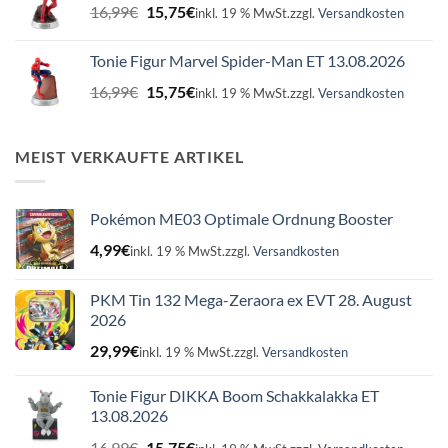
Ursprünglicher
Aktueller
16,99
€
15,75
€
inkl. 19 % MwSt.
zzgl.
Versandkosten
Preis
Preis
war:
ist:
Tonie Figur Marvel Spider-Man ET 13.08.2026
16,99€
15,75€.
Ursprünglicher
Aktueller
16,99
€
15,75
€
inkl. 19 % MwSt.
zzgl.
Versandkosten
Preis
Preis
war:
ist:
16,99€
15,75€.
MEIST VERKAUFTE ARTIKEL
Pokémon ME03 Optimale Ordnung Booster
4,99
€
inkl. 19 % MwSt.
zzgl.
Versandkosten
PKM Tin 132 Mega-Zeraora ex EVT 28. August
2026
29,99
€
inkl. 19 % MwSt.
zzgl.
Versandkosten
Tonie Figur DIKKA Boom Schakkalakka ET
13.08.2026
Ursprünglicher
Aktueller
16,99
€
15,75
€