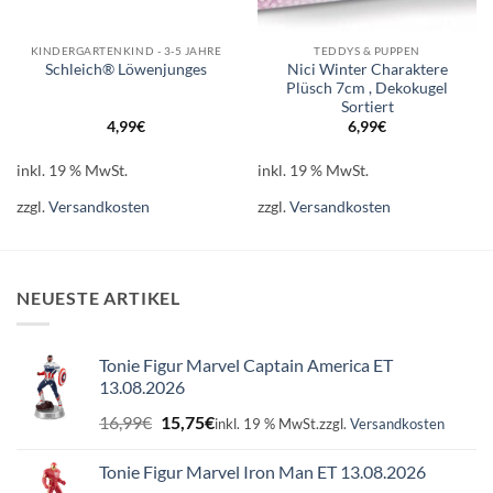
KINDERGARTENKIND - 3-5 JAHRE
TEDDYS & PUPPEN
Nici Winter Charaktere
Schleich® Löwenjunges
Plüsch 7cm , Dekokugel
Sortiert
4,99
€
6,99
€
inkl. 19 % MwSt.
inkl. 19 % MwSt.
zzgl.
Versandkosten
zzgl.
Versandkosten
NEUESTE ARTIKEL
Tonie Figur Marvel Captain America ET
13.08.2026
Ursprünglicher
Aktueller
16,99
€
15,75
€
inkl. 19 % MwSt.
zzgl.
Versandkosten
Preis
Preis
war:
ist:
Tonie Figur Marvel Iron Man ET 13.08.2026
16,99€
15,75€.