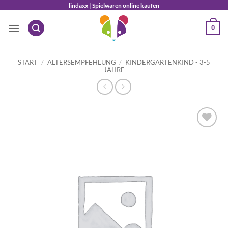
Zum
lindaxx | Spielwaren online kaufen
Inhalt
0
springen
START
/
ALTERSEMPFEHLUNG
/
KINDERGARTENKIND - 3-5
JAHRE
Auf die
Wunschliste