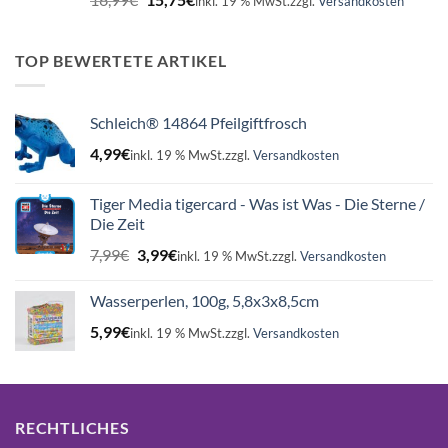
inkl. 19 % MwSt.
zzgl.
Versandkosten
Preis
Preis
war:
ist:
16,99€
15,75€.
TOP BEWERTETE ARTIKEL
Schleich® 14864 Pfeilgiftfrosch
4,99
€
inkl. 19 % MwSt.
zzgl.
Versandkosten
Tiger Media tigercard - Was ist Was - Die Sterne /
Die Zeit
Ursprünglicher
Aktueller
7,99
€
3,99
€
inkl. 19 % MwSt.
zzgl.
Versandkosten
Preis
Preis
war:
ist:
Wasserperlen, 100g, 5,8x3x8,5cm
7,99€
3,99€.
5,99
€
inkl. 19 % MwSt.
zzgl.
Versandkosten
RECHTLICHES