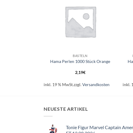
+
+
MENTIEREN
BASTELN
tte Delphin
Hama Perlen 1000 Stück Orange
Ha
79
€
2,19
€
l.
Versandkosten
inkl. 19 % MwSt.
zzgl.
Versandkosten
inkl.
NEUESTE ARTIKEL
Tonie Figur Marvel Captain Amer