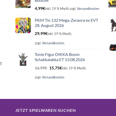
Booster
4,99
€
inkl. 19 % MwSt.
zzgl.
Versandkosten
PKM Tin 132 Mega-Zeraora ex EVT
28. August 2026
29,99
€
inkl. 19 % MwSt.
zzgl.
Versandkosten
Tonie Figur DIKKA Boom
Schakkalakka ET 13.08.2026
ET
Ursprünglicher
Aktueller
16,99
€
15,75
€
inkl. 19 % MwSt.
Preis
Preis
war:
ist:
zzgl.
Versandkosten
16,99€
15,75€.
JETZT SPIELWAREN SUCHEN