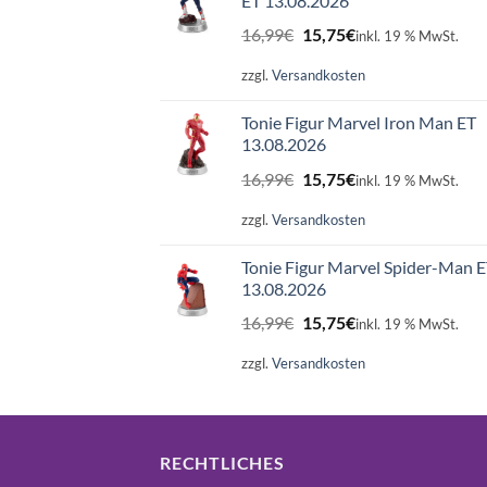
ET 13.08.2026
Ursprünglicher
Aktueller
16,99
€
15,75
€
inkl. 19 % MwSt.
Preis
Preis
war:
ist:
zzgl.
Versandkosten
16,99€
15,75€.
Tonie Figur Marvel Iron Man ET
13.08.2026
Ursprünglicher
Aktueller
16,99
€
15,75
€
inkl. 19 % MwSt.
Preis
Preis
war:
ist:
zzgl.
Versandkosten
16,99€
15,75€.
Tonie Figur Marvel Spider-Man 
13.08.2026
Ursprünglicher
Aktueller
16,99
€
15,75
€
inkl. 19 % MwSt.
Preis
Preis
war:
ist:
zzgl.
Versandkosten
16,99€
15,75€.
RECHTLICHES