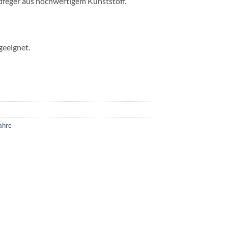
feger aus hochwertigem Kunststoff.
geeignet.
ahre