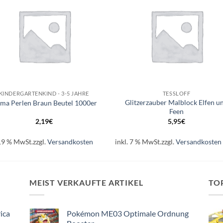
+
KINDERGARTENKIND - 3-5 JAHRE
TESSLOFF
Glitzerzauber Malblock Elfen u
ma Perlen Braun Beutel 1000er
Feen
2,19
€
5,95
€
 19 % MwSt.
zzgl.
Versandkosten
inkl. 7 % MwSt.
zzgl.
Versandkosten
MEIST VERKAUFTE ARTIKEL
TO
ica
Pokémon ME03 Optimale Ordnung