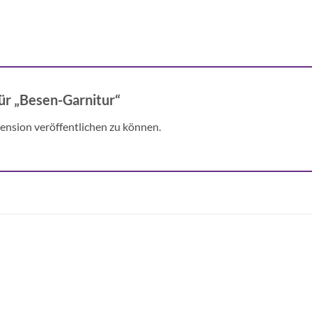
für „Besen-Garnitur“
ension veröffentlichen zu können.
Auf die
Auf di
Wunschliste
Wunschli