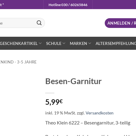
t *
Hotline 030 / 60265846
n
ANMELDEN / 
GESCHENKARTIKEL
SCHULE
MARKEN
ALTERSEMPFEHLUN
NKIND - 3-5 JAHRE
Besen-Garnitur
Auf die
Wunschliste
5,99
€
inkl. 19 % MwSt.
zzgl.
Versandkosten
Theo Klein 6222 – Besengarnitur, 3-teilig