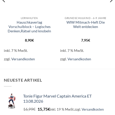
LERNHILFEN
GRUNDSCHULKIND - 6-9 JAHRE
Hauschkaverlag
WIW Mitmach-Heft Die
Vorschulblock – Logisches
Welt entdecken
Denken,Rätsel und knobeln
8,90
€
7,95
€
inkl. 7 % MwSt.
inkl. 7 % MwSt.
zzgl.
Versandkosten
zzgl.
Versandkosten
NEUESTE ARTIKEL
Tonie Figur Marvel Captain America ET
13.08.2026
Ursprünglicher
Aktueller
16,99
€
15,75
€
inkl. 19 % MwSt.
zzgl.
Versandkosten
Preis
Preis