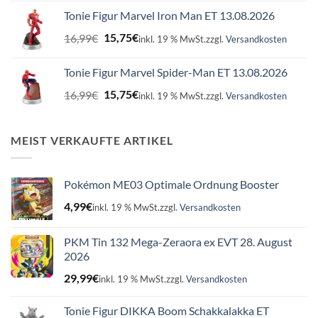
war:
ist:
Tonie Figur Marvel Iron Man ET 13.08.2026
16,99€
15,75€.
Ursprünglicher
Aktueller
16,99
€
15,75
€
inkl. 19 % MwSt.
zzgl.
Versandkosten
Preis
Preis
war:
ist:
Tonie Figur Marvel Spider-Man ET 13.08.2026
16,99€
15,75€.
Ursprünglicher
Aktueller
16,99
€
15,75
€
inkl. 19 % MwSt.
zzgl.
Versandkosten
Preis
Preis
war:
ist:
16,99€
15,75€.
MEIST VERKAUFTE ARTIKEL
Pokémon ME03 Optimale Ordnung Booster
4,99
€
inkl. 19 % MwSt.
zzgl.
Versandkosten
PKM Tin 132 Mega-Zeraora ex EVT 28. August
2026
29,99
€
inkl. 19 % MwSt.
zzgl.
Versandkosten
Tonie Figur DIKKA Boom Schakkalakka ET