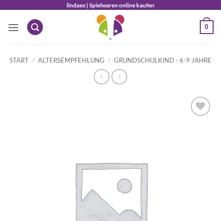
Zum
lindaxx | Spielwaren online kaufen
Inhalt
0
springen
START
/
ALTERSEMPFEHLUNG
/
GRUNDSCHULKIND - 6-9 JAHRE
Auf die
Wunschliste