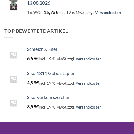
13.08.2026
Ursprünglicher
Aktueller
16,99
€
15,75
€
inkl. 19 % MwSt.
zzgl.
Versandkosten
Preis
Preis
war:
ist:
16,99€
15,75€.
TOP BEWERTETE ARTIKEL
Schleich® Esel
6,99
€
inkl. 19 % MwSt.
zzgl.
Versandkosten
Siku 1311 Gabelstapler
4,99
€
inkl. 19 % MwSt.
zzgl.
Versandkosten
Siku Verkehrszeichen
3,99
€
inkl. 19 % MwSt.
zzgl.
Versandkosten