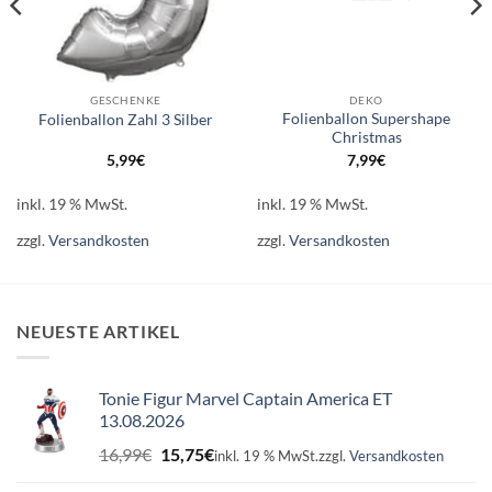
GESCHENKE
DEKO
Folienballon Supershape
Folienballon Zahl 3 Silber
Christmas
5,99
€
7,99
€
inkl. 19 % MwSt.
inkl. 19 % MwSt.
zzgl.
Versandkosten
zzgl.
Versandkosten
NEUESTE ARTIKEL
Tonie Figur Marvel Captain America ET
13.08.2026
Ursprünglicher
Aktueller
16,99
€
15,75
€
inkl. 19 % MwSt.
zzgl.
Versandkosten
Preis
Preis