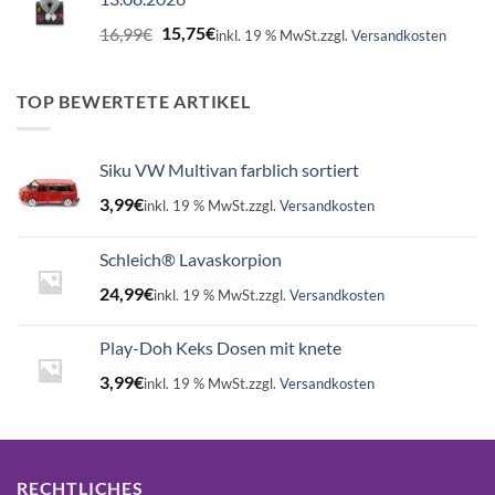
Ursprünglicher
Aktueller
16,99
€
15,75
€
inkl. 19 % MwSt.
zzgl.
Versandkosten
Preis
Preis
war:
ist:
16,99€
15,75€.
TOP BEWERTETE ARTIKEL
Siku VW Multivan farblich sortiert
3,99
€
inkl. 19 % MwSt.
zzgl.
Versandkosten
Schleich® Lavaskorpion
24,99
€
inkl. 19 % MwSt.
zzgl.
Versandkosten
Play-Doh Keks Dosen mit knete
3,99
€
inkl. 19 % MwSt.
zzgl.
Versandkosten
RECHTLICHES