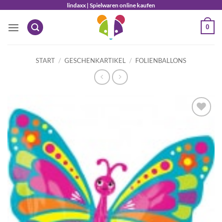
Zum
lindaxx | Spielwaren online kaufen
Inhalt
0
springen
START
/
GESCHENKARTIKEL
/
FOLIENBALLONS
Auf die
Wunschliste