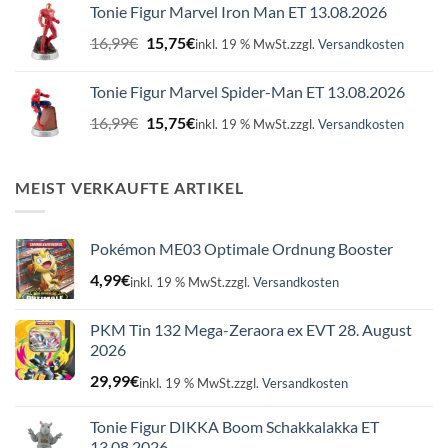
war:
ist:
Tonie Figur Marvel Iron Man ET 13.08.2026
16,99€
15,75€.
Ursprünglicher
Aktueller
16,99
€
15,75
€
inkl. 19 % MwSt.
zzgl.
Versandkosten
Preis
Preis
war:
ist:
Tonie Figur Marvel Spider-Man ET 13.08.2026
16,99€
15,75€.
Ursprünglicher
Aktueller
16,99
€
15,75
€
inkl. 19 % MwSt.
zzgl.
Versandkosten
Preis
Preis
war:
ist:
16,99€
15,75€.
MEIST VERKAUFTE ARTIKEL
Pokémon ME03 Optimale Ordnung Booster
4,99
€
inkl. 19 % MwSt.
zzgl.
Versandkosten
PKM Tin 132 Mega-Zeraora ex EVT 28. August
2026
29,99
€
inkl. 19 % MwSt.
zzgl.
Versandkosten
Tonie Figur DIKKA Boom Schakkalakka ET
13.08.2026