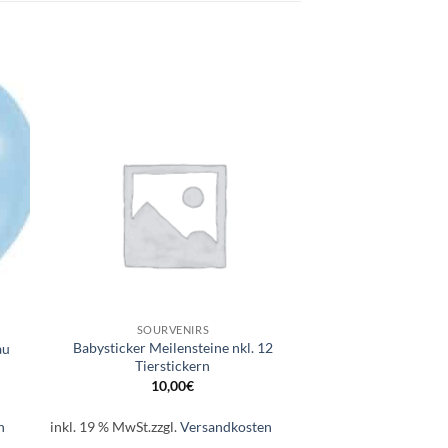
e
Auf die
ste
Wunschliste
+
SOURVENIRS
Babysticker Meilensteine nkl. 12
au
Tierstickern
10,00
€
n
inkl. 19 % MwSt.
zzgl.
Versandkosten