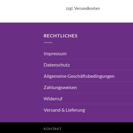
Preis
Preis
war:
ist:
zzgl.
Versandkosten
16,99€
15,75€.
RECHTLICHES
Impressum
Datenschutz
Allgemeine Geschäftsbedingungen
Zahlungsweisen
Widerruf
Versand & Lieferung
KONTAKT