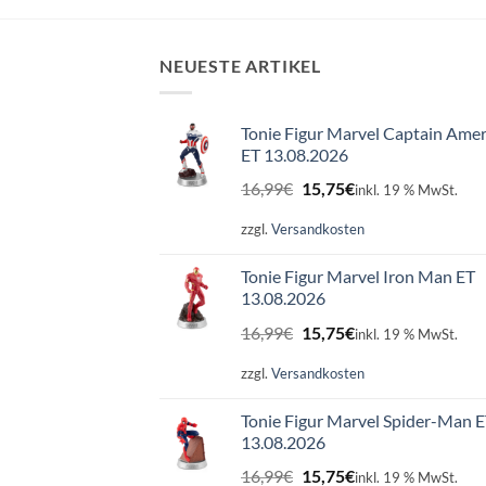
NEUESTE ARTIKEL
Tonie Figur Marvel Captain Amer
ET 13.08.2026
Ursprünglicher
Aktueller
16,99
€
15,75
€
inkl. 19 % MwSt.
Preis
Preis
war:
ist:
zzgl.
Versandkosten
16,99€
15,75€.
Tonie Figur Marvel Iron Man ET
13.08.2026
Ursprünglicher
Aktueller
16,99
€
15,75
€
inkl. 19 % MwSt.
Preis
Preis
war:
ist:
zzgl.
Versandkosten
16,99€
15,75€.
Tonie Figur Marvel Spider-Man 
13.08.2026
Ursprünglicher
Aktueller
16,99
€
15,75
€
inkl. 19 % MwSt.