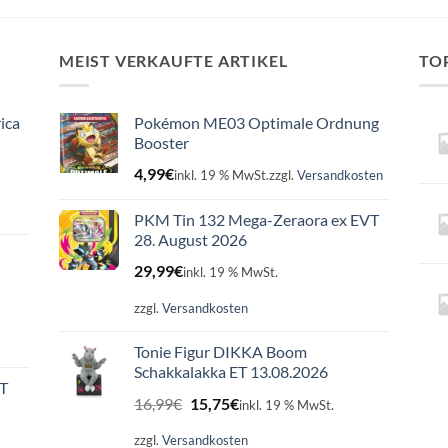
MEIST VERKAUFTE ARTIKEL
TO
ica
Pokémon ME03 Optimale Ordnung
Booster
4,99
€
inkl. 19 % MwSt.
zzgl.
Versandkosten
PKM Tin 132 Mega-Zeraora ex EVT
28. August 2026
29,99
€
inkl. 19 % MwSt.
zzgl.
Versandkosten
Tonie Figur DIKKA Boom
Schakkalakka ET 13.08.2026
ET
Ursprünglicher
Aktueller
16,99
€
15,75
€
inkl. 19 % MwSt.
Preis
Preis
war:
ist:
zzgl.
Versandkosten