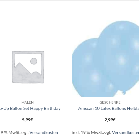
Auf die
Auf di
Wunschliste
Wunschli
+
MALEN
GESCHENKE
p-Up Ballon Set Happy Birthday
Amscan 10 Latex Ballons Helbl
5,99
€
2,99
€
 19 % MwSt.
zzgl.
Versandkosten
inkl. 19 % MwSt.
zzgl.
Versandkoste