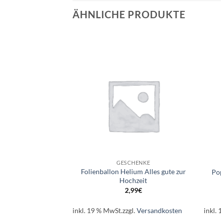
ÄHNLICHE PRODUKTE
Auf die
Auf die
Wunschliste
Wunschliste
+
+
NKARTIKEL
GESCHENKE
Folienballon Helium Alles gute zur
Toaster beige
Po
Hochzeit
,95
€
2,99
€
l.
Versandkosten
inkl. 19 % MwSt.
zzgl.
Versandkosten
inkl.