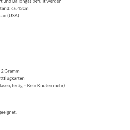
ft und Ballongas befüllt werden
tand: ca. 43cm
can (USA)
a. 2 Gramm
ettflugkarten
lasen, fertig – Kein Knoten mehr)
geeignet.