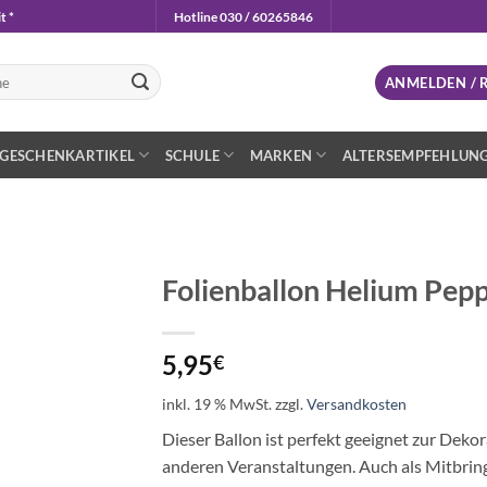
t *
Hotline 030 / 60265846
n
ANMELDEN / 
GESCHENKARTIKEL
SCHULE
MARKEN
ALTERSEMPFEHLUN
Folienballon Helium Pep
Auf die
Wunschliste
5,95
€
inkl. 19 % MwSt.
zzgl.
Versandkosten
Dieser Ballon ist perfekt geeignet zur Dek
anderen Veranstaltungen. Auch als Mitbring