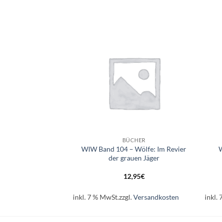
Auf die
Auf die
Wunschliste
Wunschliste
+
+
HILFEN
BÜCHER
WIW Band 104 – Wölfe: Im Revier
W
tmachheft Im Zoo
der grauen Jäger
95
€
12,95
€
.
Versandkosten
inkl. 7 % MwSt.
zzgl.
Versandkosten
inkl.