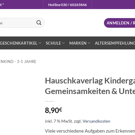
t *
Hotline 030 / 60265846
n
ANMELDEN / 
GESCHENKARTIKEL
SCHULE
MARKEN
ALTERSEMPFEHLUN
NKIND - 3-5 JAHRE
Hauschkaverlag Kinderga
Gemeinsamkeiten & Unte
Auf die
Wunschliste
8,90
€
inkl. 7 % MwSt.
zzgl.
Versandkosten
Viele verschiedene Aufgaben zum Erkenne