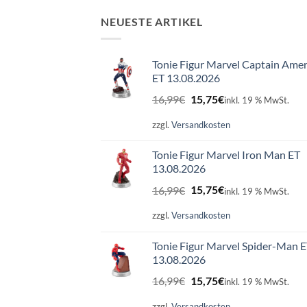
NEUESTE ARTIKEL
Tonie Figur Marvel Captain Amer
ET 13.08.2026
Ursprünglicher
Aktueller
16,99
€
15,75
€
inkl. 19 % MwSt.
Preis
Preis
war:
ist:
zzgl.
Versandkosten
16,99€
15,75€.
Tonie Figur Marvel Iron Man ET
13.08.2026
Ursprünglicher
Aktueller
16,99
€
15,75
€
inkl. 19 % MwSt.
Preis
Preis
war:
ist:
zzgl.
Versandkosten
16,99€
15,75€.
Tonie Figur Marvel Spider-Man 
13.08.2026
Ursprünglicher
Aktueller
16,99
€
15,75
€
inkl. 19 % MwSt.
Preis
Preis
war:
ist:
zzgl.
Versandkosten