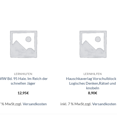
Auf die
Auf di
Wunschliste
Wunschli
+
LERNHILFEN
LERNHILFEN
IW Bd. 95 Haie. Im Reich der
Hauschkaverlag Vorschulblock
schnellen Jäger
Logisches Denken,Rätsel und
knobeln
12,95
€
8,90
€
 7 % MwSt.
zzgl.
Versandkosten
inkl. 7 % MwSt.
zzgl.
Versandkosten