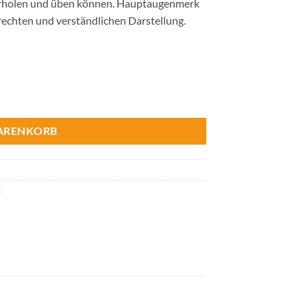
derholen und üben können. Hauptaugenmerk
erechten und verständlichen Darstellung.
mkeiten & Unterschiede Menge
WARENKORB
e