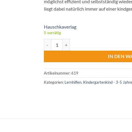
möglichst effizient und selbstständig wie
liegt dabei natürlich immer auf einer kindg
Hauschkaverlag
5 vorrätig
Hauschkaverlag Kindergartenblock - Gemeinsa
IN DEN 
Artikelnummer:
619
Kategorien:
Lernhilfen
,
Kindergartenkind - 3-5 Jahr