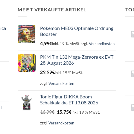
MEIST VERKAUFTE ARTIKEL
TO
ica
Pokémon ME03 Optimale Ordnung
Booster
4,99
€
inkl. 19 % MwSt.
zzgl.
Versandkosten
PKM Tin 132 Mega-Zeraora ex EVT
28. August 2026
29,99
€
inkl. 19 % MwSt.
zzgl.
Versandkosten
Tonie Figur DIKKA Boom
Schakkalakka ET 13.08.2026
ET
Ursprünglicher
Aktueller
16,99
€
15,75
€
inkl. 19 % MwSt.
Preis
Preis
war:
ist:
zzgl.
Versandkosten
16,99€
15,75€.