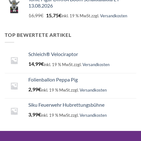
13.08.2026
Ursprünglicher
Aktueller
16,99
€
15,75
€
inkl. 19 % MwSt.
zzgl.
Versandkosten
Preis
Preis
war:
ist:
16,99€
15,75€.
TOP BEWERTETE ARTIKEL
Schleich® Velociraptor
14,99
€
inkl. 19 % MwSt.
zzgl.
Versandkosten
Folienballon Peppa Pig
2,99
€
inkl. 19 % MwSt.
zzgl.
Versandkosten
Siku Feuerwehr Hubrettungsbühne
3,99
€
inkl. 19 % MwSt.
zzgl.
Versandkosten