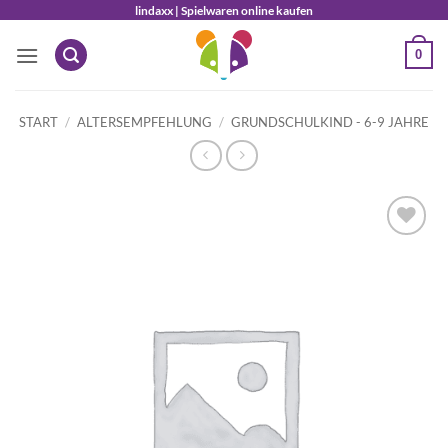
Zum
lindaxx | Spielwaren online kaufen
Inhalt
0
springen
START
/
ALTERSEMPFEHLUNG
/
GRUNDSCHULKIND - 6-9 JAHRE
Auf die
Wunschliste