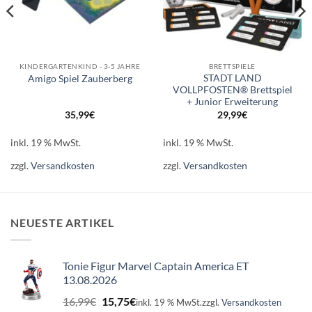
KINDERGARTENKIND - 3-5 JAHRE
BRETTSPIELE
STADT LAND
Amigo Spiel Zauberberg
VOLLPFOSTEN® Brettspiel
+ Junior Erweiterung
35,99
€
29,99
€
inkl. 19 % MwSt.
inkl. 19 % MwSt.
zzgl.
Versandkosten
zzgl.
Versandkosten
NEUESTE ARTIKEL
Tonie Figur Marvel Captain America ET
13.08.2026
Ursprünglicher
Aktueller
16,99
€
15,75
€
inkl. 19 % MwSt.
zzgl.
Versandkosten
Preis
Preis