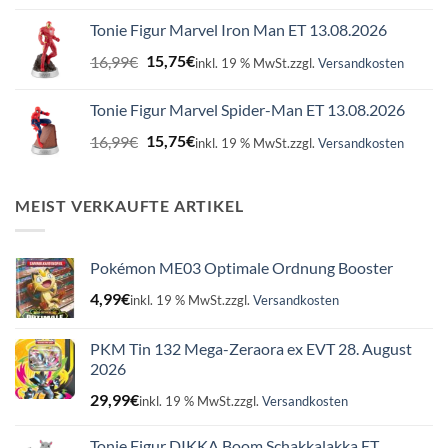
war:
ist:
Tonie Figur Marvel Iron Man ET 13.08.2026
16,99€
15,75€.
Ursprünglicher
Aktueller
16,99
€
15,75
€
inkl. 19 % MwSt.
zzgl.
Versandkosten
Preis
Preis
war:
ist:
Tonie Figur Marvel Spider-Man ET 13.08.2026
16,99€
15,75€.
Ursprünglicher
Aktueller
16,99
€
15,75
€
inkl. 19 % MwSt.
zzgl.
Versandkosten
Preis
Preis
war:
ist:
16,99€
15,75€.
MEIST VERKAUFTE ARTIKEL
Pokémon ME03 Optimale Ordnung Booster
4,99
€
inkl. 19 % MwSt.
zzgl.
Versandkosten
PKM Tin 132 Mega-Zeraora ex EVT 28. August
2026
29,99
€
inkl. 19 % MwSt.
zzgl.
Versandkosten
Tonie Figur DIKKA Boom Schakkalakka ET