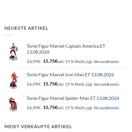
NEUESTE ARTIKEL
Tonie Figur Marvel Captain America ET
13.08.2026
Ursprünglicher
Aktueller
16,99
€
15,75
€
inkl. 19 % MwSt.
zzgl.
Versandkosten
Preis
Preis
war:
ist:
Tonie Figur Marvel Iron Man ET 13.08.2026
16,99€
15,75€.
Ursprünglicher
Aktueller
16,99
€
15,75
€
inkl. 19 % MwSt.
zzgl.
Versandkosten
Preis
Preis
war:
ist:
Tonie Figur Marvel Spider-Man ET 13.08.2026
16,99€
15,75€.
Ursprünglicher
Aktueller
16,99
€
15,75
€
inkl. 19 % MwSt.
zzgl.
Versandkosten
Preis
Preis
war:
ist:
16,99€
15,75€.
MEIST VERKAUFTE ARTIKEL