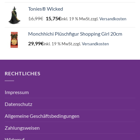
war:
ist:
Tonies® Wicked
16,99€
15,75€.
Ursprünglicher
Aktueller
16,99
€
15,75
€
inkl. 19 % MwSt.
zzgl.
Versandkosten
Preis
Preis
war:
ist:
Monchhichi Plüschfigur Shopping Girl 20cm
16,99€
15,75€.
29,99
€
inkl. 19 % MwSt.
zzgl.
Versandkosten
RECHTLICHES
Impressum
Datenschutz
Allgemeine Geschäftsbedingungen
Zahlungsweisen
Widerruf