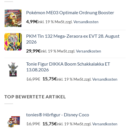
Pokémon ME03 Optimale Ordnung Booster
4,99
€
inkl. 19 % MwSt.
zzgl.
Versandkosten
PKM Tin 132 Mega-Zeraora ex EVT 28. August
2026
29,99
€
inkl. 19 % MwSt.
zzgl.
Versandkosten
Tonie Figur DIKKA Boom Schakkalakka ET
13.08.2026
Ursprünglicher
Aktueller
16,99
€
15,75
€
inkl. 19 % MwSt.
zzgl.
Versandkosten
Preis
Preis
war:
ist:
16,99€
15,75€.
TOP BEWERTETE ARTIKEL
tonies® Hörfigur - Disney Coco
Ursprünglicher
Aktueller
16,99
€
15,75
€
inkl. 19 % MwSt.
zzgl.
Versandkosten
Preis
Preis