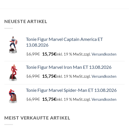
NEUESTE ARTIKEL
Tonie Figur Marvel Captain America ET
13.08.2026
Ursprünglicher
Aktueller
16,99
€
15,75
€
inkl. 19 % MwSt.
zzgl.
Versandkosten
Preis
Preis
war:
ist:
Tonie Figur Marvel Iron Man ET 13.08.2026
16,99€
15,75€.
Ursprünglicher
Aktueller
16,99
€
15,75
€
inkl. 19 % MwSt.
zzgl.
Versandkosten
Preis
Preis
war:
ist:
Tonie Figur Marvel Spider-Man ET 13.08.2026
16,99€
15,75€.
Ursprünglicher
Aktueller
16,99
€
15,75
€
inkl. 19 % MwSt.
zzgl.
Versandkosten
Preis
Preis
war:
ist:
16,99€
15,75€.
MEIST VERKAUFTE ARTIKEL