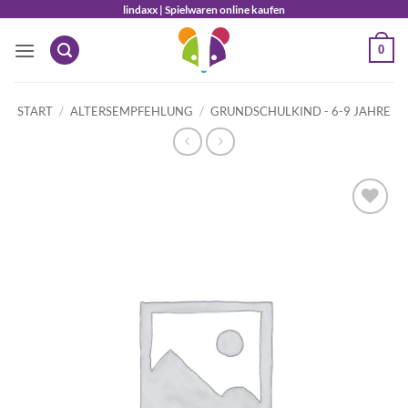
Zum
lindaxx | Spielwaren online kaufen
Inhalt
0
springen
START
/
ALTERSEMPFEHLUNG
/
GRUNDSCHULKIND - 6-9 JAHRE
Auf die
Wunschliste