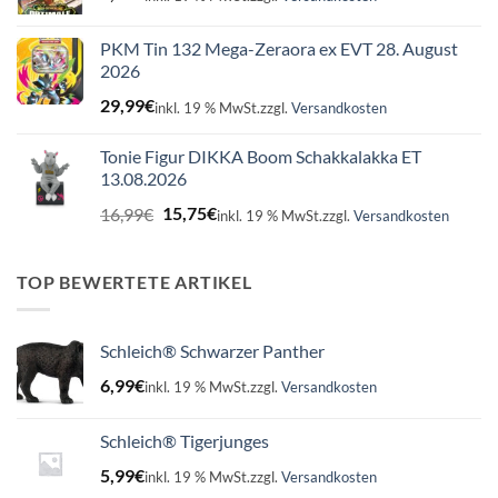
PKM Tin 132 Mega-Zeraora ex EVT 28. August
2026
29,99
€
inkl. 19 % MwSt.
zzgl.
Versandkosten
Tonie Figur DIKKA Boom Schakkalakka ET
13.08.2026
Ursprünglicher
Aktueller
16,99
€
15,75
€
inkl. 19 % MwSt.
zzgl.
Versandkosten
Preis
Preis
war:
ist:
16,99€
15,75€.
TOP BEWERTETE ARTIKEL
Schleich® Schwarzer Panther
6,99
€
inkl. 19 % MwSt.
zzgl.
Versandkosten
Schleich® Tigerjunges
5,99
€
inkl. 19 % MwSt.
zzgl.
Versandkosten