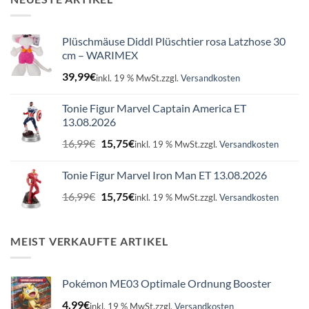
Plüschmäuse Diddl Plüschtier rosa Latzhose 30
cm – WARIMEX
39,99
€
inkl. 19 % MwSt.
zzgl.
Versandkosten
Tonie Figur Marvel Captain America ET
13.08.2026
Ursprünglicher
Aktueller
16,99
€
15,75
€
inkl. 19 % MwSt.
zzgl.
Versandkosten
Preis
Preis
war:
ist:
Tonie Figur Marvel Iron Man ET 13.08.2026
16,99€
15,75€.
Ursprünglicher
Aktueller
16,99
€
15,75
€
inkl. 19 % MwSt.
zzgl.
Versandkosten
Preis
Preis
war:
ist:
16,99€
15,75€.
MEIST VERKAUFTE ARTIKEL
Pokémon ME03 Optimale Ordnung Booster
4,99
€
inkl. 19 % MwSt.
zzgl.
Versandkosten