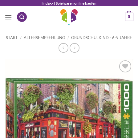
Zum
lindaxx | Spielwaren online kaufen
Inhalt
0
springen
START
/
ALTERSEMPFEHLUNG
/
GRUNDSCHULKIND - 6-9 JAHRE
Auf die
Wunschliste