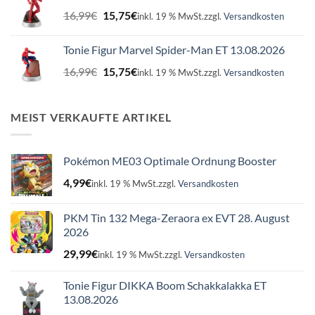
16,99€
15,75€.
Ursprünglicher
Aktueller
16,99
€
15,75
€
inkl. 19 % MwSt.
zzgl.
Versandkosten
Preis
Preis
war:
ist:
Tonie Figur Marvel Spider-Man ET 13.08.2026
16,99€
15,75€.
Ursprünglicher
Aktueller
16,99
€
15,75
€
inkl. 19 % MwSt.
zzgl.
Versandkosten
Preis
Preis
war:
ist:
16,99€
15,75€.
MEIST VERKAUFTE ARTIKEL
Pokémon ME03 Optimale Ordnung Booster
4,99
€
inkl. 19 % MwSt.
zzgl.
Versandkosten
PKM Tin 132 Mega-Zeraora ex EVT 28. August
2026
29,99
€
inkl. 19 % MwSt.
zzgl.
Versandkosten
Tonie Figur DIKKA Boom Schakkalakka ET
13.08.2026