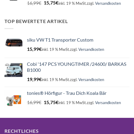
Ursprünglicher
Aktueller
16,99
€
15,75
€
inkl. 19 % MwSt.
zzgl.
Versandkosten
Preis
Preis
war:
ist:
16,99€
15,75€.
TOP BEWERTETE ARTIKEL
siku VW T1 Transporter Custom
15,99
€
inkl. 19 % MwSt.
zzgl.
Versandkosten
Cobi '147 PCS YOUNGTIMER /24600/ BARKAS
B1000
19,99
€
inkl. 19 % MwSt.
zzgl.
Versandkosten
tonies® Hörfigur - Trau Dich Koala Bär
Ursprünglicher
Aktueller
16,99
€
15,75
€
inkl. 19 % MwSt.
zzgl.
Versandkosten
Preis
Preis
war:
ist:
16,99€
15,75€.
RECHTLICHES