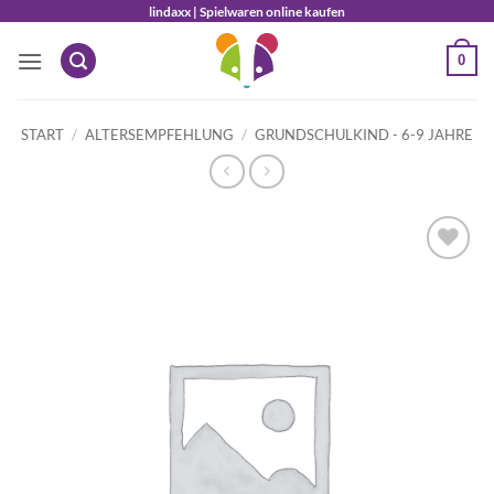
Zum
lindaxx | Spielwaren online kaufen
Inhalt
0
springen
START
/
ALTERSEMPFEHLUNG
/
GRUNDSCHULKIND - 6-9 JAHRE
Auf die
Wunschliste