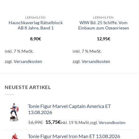
LERNHILFEN
LERNHILFEN
Hauschkaverlag Rätselblock
WIW Bd. 25 Schiffe. Vom
AB 8 Jahre, Band 1
Einbaum zum Ozeanriesen
8,90
€
12,95
€
inkl. 7 % MwSt.
inkl. 7 % MwSt.
zzgl.
Versandkosten
zzgl.
Versandkosten
NEUESTE ARTIKEL
Tonie Figur Marvel Captain America ET
13.08.2026
Ursprünglicher
Aktueller
16,99
€
15,75
€
inkl. 19 % MwSt.
zzgl.
Versandkosten
Preis
Preis
war:
ist:
Tonie Figur Marvel Iron Man ET 13.08.2026