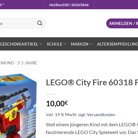
t *
Hotline 030 / 60265846
n
ANMELDEN / 
GESCHENKARTIKEL
SCHULE
MARKEN
ALTERSEMPFEHLUN
NKIND - 3-5 JAHRE
LEGO® City Fire 60318 
Auf die
Wunschliste
10,00
€
inkl. 19 % MwSt.
zzgl.
Versandkosten
Stell einem jüngeren Kind mit dem LEGO® 
faszinierende LEGO City Spielwelt vor. Das 