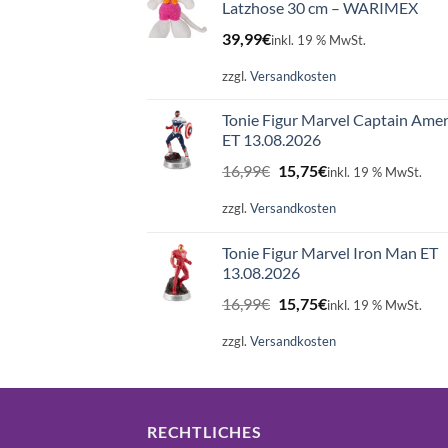
Latzhose 30 cm – WARIMEX
39,99
€
inkl. 19 % MwSt.
zzgl.
Versandkosten
Tonie Figur Marvel Captain Amer
ET 13.08.2026
Ursprünglicher
Aktueller
16,99
€
15,75
€
inkl. 19 % MwSt.
Preis
Preis
war:
ist:
zzgl.
Versandkosten
16,99€
15,75€.
Tonie Figur Marvel Iron Man ET
13.08.2026
Ursprünglicher
Aktueller
16,99
€
15,75
€
inkl. 19 % MwSt.
Preis
Preis
war:
ist:
zzgl.
Versandkosten
16,99€
15,75€.
RECHTLICHES