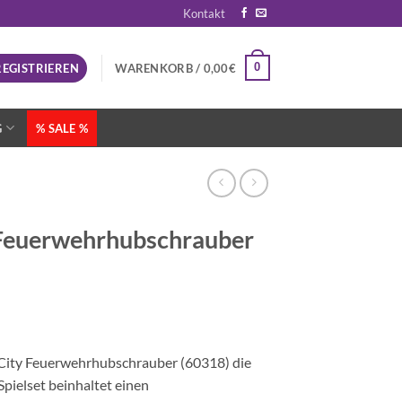
Kontakt
0
REGISTRIEREN
WARENKORB /
0,00
€
G
% SALE %
Feuerwehrhubschrauber
City Feuerwehrhubschrauber (60318) die
Spielset beinhaltet einen