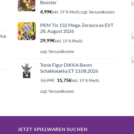
Booster
4,99
€
inkl. 19 % MwSt.
zzgl.
Versandkosten
PKM Tin 132 Mega-Zeraora ex EVT
28. August 2026
ica
29,99
€
inkl. 19 % MwSt.
zzgl.
Versandkosten
Tonie Figur DIKKA Boom
Schakkalakka ET 13.08.2026
Ursprünglicher
Aktueller
16,99
€
15,75
€
inkl. 19 % MwSt.
Preis
Preis
war:
ist:
zzgl.
Versandkosten
16,99€
15,75€.
JETZT SPIELWAREN SUCHEN