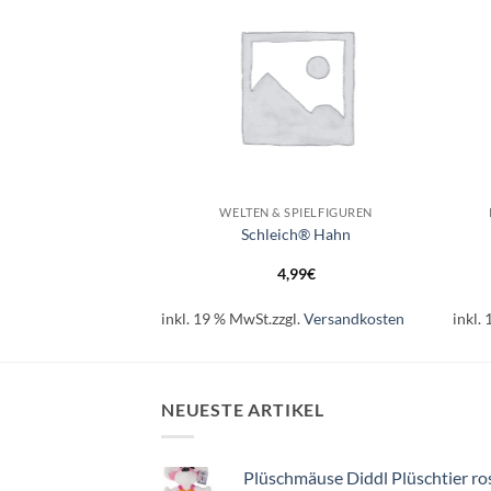
+
+
HILFEN
WELTEN & SPIELFIGUREN
lkarten 0-20
Schleich® Hahn
99
€
4,99
€
l.
Versandkosten
inkl. 19 % MwSt.
zzgl.
Versandkosten
inkl.
NEUESTE ARTIKEL
Plüschmäuse Diddl Plüschtier ro