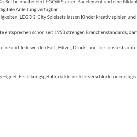
4+ Set beinhaltet ein LEGO® Starter-Bauelement und eine Bildanl
digitale Anleitung verfügbar
higkeiten: LEGO® City Spielsets lassen Kinder kreativ spielen und 
e entsprechen schon seit 1958 strengen Branchenstandards, damit
teine und Teile werden Fall-, Hitze-, Druck- und Torsionstests unte
geeignet. Erstickungsgefahr, da kleine Teile verschluckt oder ein
Auf die
Auf di
Wunschliste
Wunschli