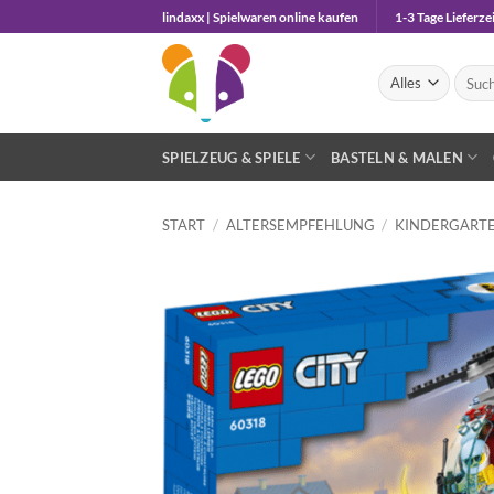
Zum
lindaxx | Spielwaren online kaufen
1-3 Tage Lieferzei
Inhalt
springen
Suche
nach:
SPIELZEUG & SPIELE
BASTELN & MALEN
START
/
ALTERSEMPFEHLUNG
/
KINDERGARTE