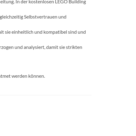
eitung. In der kostenlosen LEGO Building
gleichzeitig Selbstvertrauen und
 sie einheitlich und kompatibel sind und
rzogen und analysiert, damit sie strikten
geatmet werden können.
e
Auf die
ste
Wunschliste