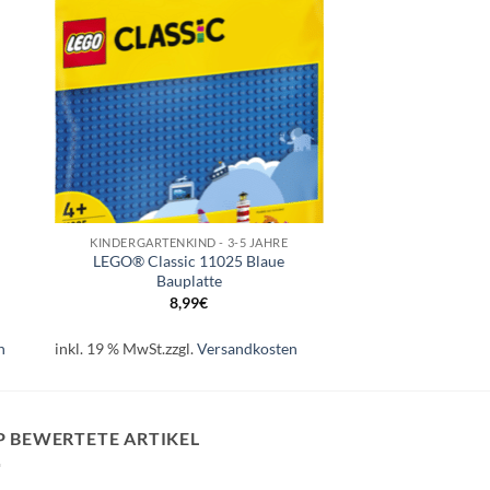
e
Auf die
ste
Wunschliste
+
KINDERGARTENKIND - 3-5 JAHRE
LEGO® Classic 11025 Blaue
Bauplatte
8,99
€
n
inkl. 19 % MwSt.
zzgl.
Versandkosten
P BEWERTETE ARTIKEL