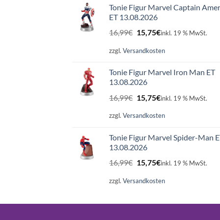
Tonie Figur Marvel Captain Amer
ET 13.08.2026
Ursprünglicher
Aktueller
16,99
€
15,75
€
inkl. 19 % MwSt.
Preis
Preis
war:
ist:
zzgl.
Versandkosten
16,99€
15,75€.
Tonie Figur Marvel Iron Man ET
13.08.2026
Ursprünglicher
Aktueller
16,99
€
15,75
€
inkl. 19 % MwSt.
Preis
Preis
war:
ist:
zzgl.
Versandkosten
16,99€
15,75€.
Tonie Figur Marvel Spider-Man 
13.08.2026
Ursprünglicher
Aktueller
16,99
€
15,75
€
inkl. 19 % MwSt.
Preis
Preis
war:
ist:
zzgl.
Versandkosten
16,99€
15,75€.