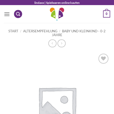
Zum
lindaxx | Spielwaren online kaufen
Inhalt
0
springen
START
/
ALTERSEMPFEHLUNG
/
BABY UND KLEINKIND - 0-2
JAHRE
Auf die
Wunschliste