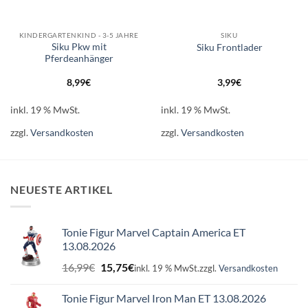
KINDERGARTENKIND - 3-5 JAHRE
SIKU
Siku Pkw mit
Siku Frontlader
Pferdeanhänger
8,99
€
3,99
€
inkl. 19 % MwSt.
inkl. 19 % MwSt.
zzgl.
Versandkosten
zzgl.
Versandkosten
NEUESTE ARTIKEL
Tonie Figur Marvel Captain America ET
13.08.2026
Ursprünglicher
Aktueller
16,99
€
15,75
€
inkl. 19 % MwSt.
zzgl.
Versandkosten
Preis
Preis
war:
ist:
Tonie Figur Marvel Iron Man ET 13.08.2026
16,99€
15,75€.