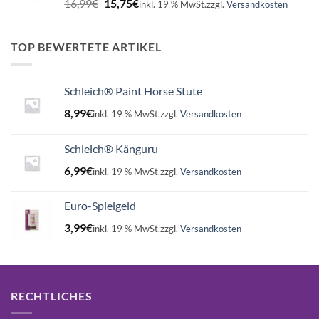
16,99
€
15,75
€
inkl. 19 % MwSt.
zzgl.
Versandkosten
Preis
Preis
war:
ist:
16,99€
15,75€.
TOP BEWERTETE ARTIKEL
Schleich® Paint Horse Stute
8,99
€
inkl. 19 % MwSt.
zzgl.
Versandkosten
Schleich® Känguru
6,99
€
inkl. 19 % MwSt.
zzgl.
Versandkosten
Euro-Spielgeld
3,99
€
inkl. 19 % MwSt.
zzgl.
Versandkosten
RECHTLICHES