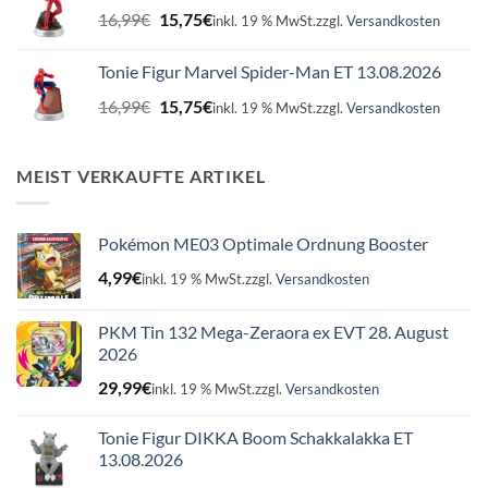
Ursprünglicher
Aktueller
16,99
€
15,75
€
inkl. 19 % MwSt.
zzgl.
Versandkosten
Preis
Preis
war:
ist:
Tonie Figur Marvel Spider-Man ET 13.08.2026
16,99€
15,75€.
Ursprünglicher
Aktueller
16,99
€
15,75
€
inkl. 19 % MwSt.
zzgl.
Versandkosten
Preis
Preis
war:
ist:
16,99€
15,75€.
MEIST VERKAUFTE ARTIKEL
Pokémon ME03 Optimale Ordnung Booster
4,99
€
inkl. 19 % MwSt.
zzgl.
Versandkosten
PKM Tin 132 Mega-Zeraora ex EVT 28. August
2026
29,99
€
inkl. 19 % MwSt.
zzgl.
Versandkosten
Tonie Figur DIKKA Boom Schakkalakka ET
13.08.2026
Ursprünglicher
Aktueller