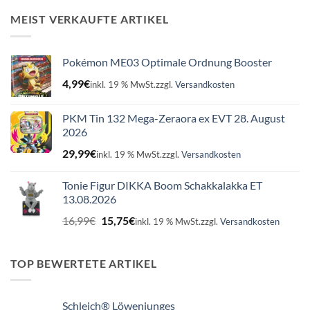
16,99€
15,75€.
MEIST VERKAUFTE ARTIKEL
Pokémon ME03 Optimale Ordnung Booster
4,99
€
inkl. 19 % MwSt.
zzgl.
Versandkosten
PKM Tin 132 Mega-Zeraora ex EVT 28. August
2026
29,99
€
inkl. 19 % MwSt.
zzgl.
Versandkosten
Tonie Figur DIKKA Boom Schakkalakka ET
13.08.2026
Ursprünglicher
Aktueller
16,99
€
15,75
€
inkl. 19 % MwSt.
zzgl.
Versandkosten
Preis
Preis
war:
ist:
16,99€
15,75€.
TOP BEWERTETE ARTIKEL
Schleich® Löwenjunges