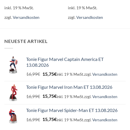
inkl. 19 % MwSt.
inkl. 19 % MwSt.
zzgl.
Versandkosten
zzgl.
Versandkosten
NEUESTE ARTIKEL
Tonie Figur Marvel Captain America ET
13.08.2026
Ursprünglicher
Aktueller
16,99
€
15,75
€
inkl. 19 % MwSt.
zzgl.
Versandkosten
Preis
Preis
war:
ist:
Tonie Figur Marvel Iron Man ET 13.08.2026
16,99€
15,75€.
Ursprünglicher
Aktueller
16,99
€
15,75
€
inkl. 19 % MwSt.
zzgl.
Versandkosten
Preis
Preis
war:
ist:
Tonie Figur Marvel Spider-Man ET 13.08.2026
16,99€
15,75€.
Ursprünglicher
Aktueller
16,99
€
15,75
€
inkl. 19 % MwSt.
zzgl.
Versandkosten
Preis
Preis
war:
ist: