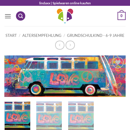
Zum
lindaxx | Spielwaren online kaufen
Inhalt
0
springen
START
/
ALTERSEMPFEHLUNG
/
GRUNDSCHULKIND - 6-9 JAHRE
Auf die
Wunschliste