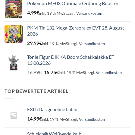
Pokémon ME03 Optimale Ordnung Booster
4,99
€
inkl. 19 % MwSt.
zzgl.
Versandkosten
PKM Tin 132 Mega-Zeraora ex EVT 28. August
2026
29,99
€
inkl. 19 % MwSt.
zzgl.
Versandkosten
Tonie Figur DIKKA Boom Schakkalakka ET
13.08.2026
Ursprünglicher
Aktueller
16,99
€
15,75
€
inkl. 19 % MwSt.
zzgl.
Versandkosten
Preis
Preis
war:
ist:
16,99€
15,75€.
TOP BEWERTETE ARTIKEL
EXIT/Das geheime Labor
14,99
€
inkl. 19 % MwSt.
zzgl.
Versandkosten
Schleich® Weißwedelkalb