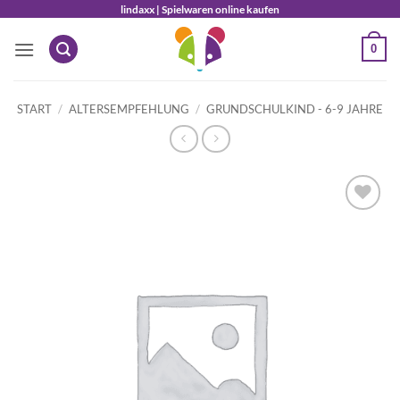
Zum
lindaxx | Spielwaren online kaufen
Inhalt
0
springen
START
/
ALTERSEMPFEHLUNG
/
GRUNDSCHULKIND - 6-9 JAHRE
Auf die
Wunschliste