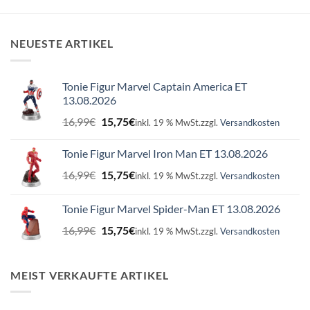
NEUESTE ARTIKEL
Tonie Figur Marvel Captain America ET
13.08.2026
Ursprünglicher
Aktueller
16,99
€
15,75
€
inkl. 19 % MwSt.
zzgl.
Versandkosten
Preis
Preis
war:
ist:
Tonie Figur Marvel Iron Man ET 13.08.2026
16,99€
15,75€.
Ursprünglicher
Aktueller
16,99
€
15,75
€
inkl. 19 % MwSt.
zzgl.
Versandkosten
Preis
Preis
war:
ist:
Tonie Figur Marvel Spider-Man ET 13.08.2026
16,99€
15,75€.
Ursprünglicher
Aktueller
16,99
€
15,75
€
inkl. 19 % MwSt.
zzgl.
Versandkosten
Preis
Preis
war:
ist:
16,99€
15,75€.
MEIST VERKAUFTE ARTIKEL