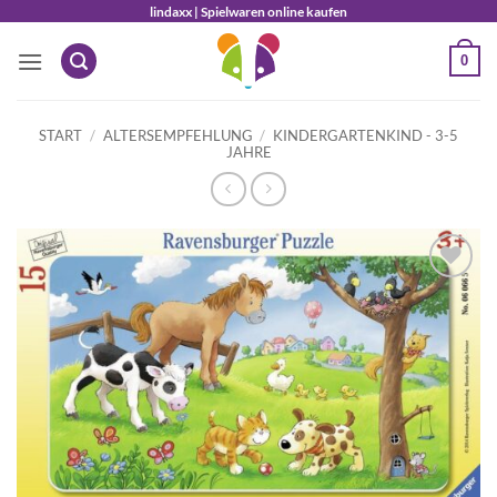
Zum
lindaxx | Spielwaren online kaufen
Inhalt
0
springen
START
/
ALTERSEMPFEHLUNG
/
KINDERGARTENKIND - 3-5
JAHRE
Auf die
Wunschliste