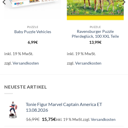
PUZZLE
PUZZLE
Ravensburger Puzzle
Baby Puzzle Vehicles
Pferdeglück, 100 XXL Teile
6,99
€
13,99
€
inkl. 19 % MwSt.
inkl. 19 % MwSt.
zzgl.
Versandkosten
zzgl.
Versandkosten
NEUESTE ARTIKEL
Tonie Figur Marvel Captain America ET
13.08.2026
Ursprünglicher
Aktueller
16,99
€
15,75
€
inkl. 19 % MwSt.
zzgl.
Versandkosten
Preis
Preis