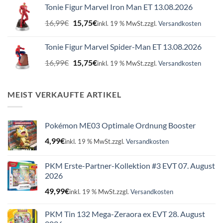
war:
ist:
Tonie Figur Marvel Iron Man ET 13.08.2026
16,99€
15,75€.
Ursprünglicher
Aktueller
16,99
€
15,75
€
inkl. 19 % MwSt.
zzgl.
Versandkosten
Preis
Preis
war:
ist:
Tonie Figur Marvel Spider-Man ET 13.08.2026
16,99€
15,75€.
Ursprünglicher
Aktueller
16,99
€
15,75
€
inkl. 19 % MwSt.
zzgl.
Versandkosten
Preis
Preis
war:
ist:
16,99€
15,75€.
MEIST VERKAUFTE ARTIKEL
Pokémon ME03 Optimale Ordnung Booster
4,99
€
inkl. 19 % MwSt.
zzgl.
Versandkosten
PKM Erste-Partner-Kollektion #3 EVT 07. August
2026
49,99
€
inkl. 19 % MwSt.
zzgl.
Versandkosten
PKM Tin 132 Mega-Zeraora ex EVT 28. August