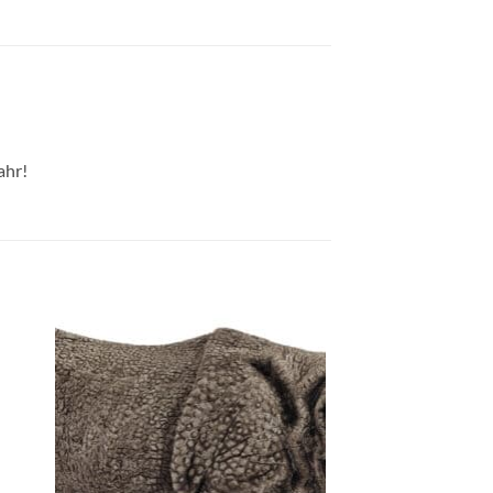
ahr!
e
Auf die
ste
Wunschliste