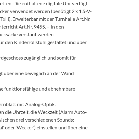
etten. Die enthaltene digitale Uhr verfügt
cker verwendet werden (benötigt 2 x 1,5-V-
TxH). Erweiterbar mit der Turnhalle Art.Nr.
rricht Art.Nr. 9455. – In den
ucksäcke verstaut werden.
für den Kinderrollstuhl gestaltet und über
rdgeschoss zugänglich und somit für
gt über eine beweglich an der Wand
ine funktionsfähige und abnehmbare
fernblatt mit Analog-Optik.
n die Uhrzeit, die Weckzeit (Alarm Auto-
ischen drei verschiedenen Sounds:
l’ oder ‘Wecker’) einstellen und über eine