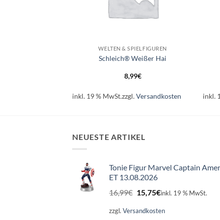
+
+
SPIELFIGUREN
WELTEN & SPIELFIGUREN
Braunvieh Kuh
Schleich® Weißer Hai
99
€
8,99
€
l.
Versandkosten
inkl. 19 % MwSt.
zzgl.
Versandkosten
inkl.
NEUESTE ARTIKEL
Tonie Figur Marvel Captain Amer
ET 13.08.2026
Ursprünglicher
Aktueller
16,99
€
15,75
€
inkl. 19 % MwSt.
Preis
Preis
war:
ist:
zzgl.
Versandkosten