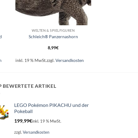
+
WELTEN & SPIELFIGUREN
d
Schleich® Panzernashorn
8,99
€
n
inkl. 19 % MwSt.
zzgl.
Versandkosten
P BEWERTETE ARTIKEL
LEGO Pokémon PIKACHU und der
Pokeball
199,99
€
inkl. 19 % MwSt.
zzgl.
Versandkosten