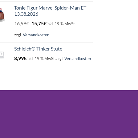
Tonie Figur Marvel Spider-Man ET
13.08.2026
Ursprünglicher
Aktueller
16,99
€
15,75
€
inkl. 19 % MwSt.
Preis
Preis
war:
ist:
zzgl.
Versandkosten
16,99€
15,75€.
Schleich® Tinker Stute
8,99
€
inkl. 19 % MwSt.
zzgl.
Versandkosten