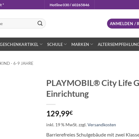
t *
Hotline 030 / 60265846
n
ANMELDEN / 
GESCHENKARTIKEL
SCHULE
MARKEN
ALTERSEMPFEHLUN
IND - 6-9 JAHRE
PLAYMOBIL® City Life G
Einrichtung
Auf die
Wunschliste
129,99
€
inkl. 19 % MwSt.
zzgl.
Versandkosten
Barrierefreies Schulgebäude mit zwei Klass