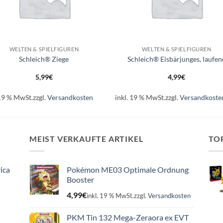
+
WELTEN & SPIELFIGUREN
WELTEN & SPIELFIGUREN
Schleich® Ziege
Schleich® Eisbärjunges, laufen
5,99
€
4,99
€
 19 % MwSt.
zzgl.
Versandkosten
inkl. 19 % MwSt.
zzgl.
Versandkoste
MEIST VERKAUFTE ARTIKEL
TO
ica
Pokémon ME03 Optimale Ordnung
Booster
4,99
€
inkl. 19 % MwSt.
zzgl.
Versandkosten
PKM Tin 132 Mega-Zeraora ex EVT