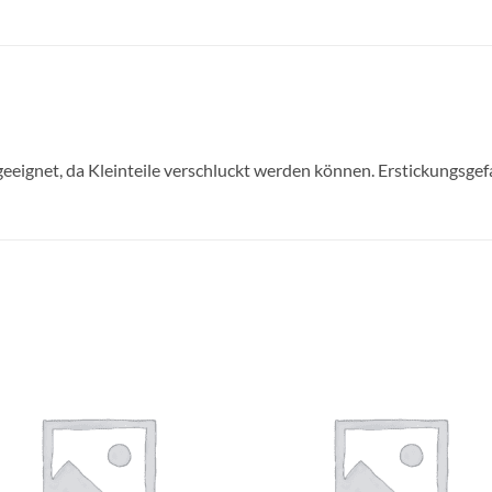
geeignet, da Kleinteile verschluckt werden können. Erstickungsgef
Auf die
Auf di
Wunschliste
Wunschli