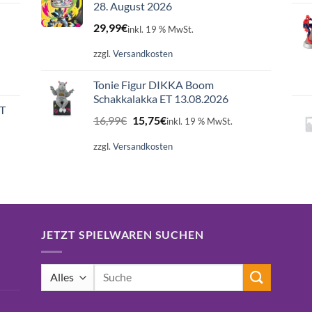
28. August 2026
29,99
€
inkl. 19 % MwSt.
zzgl.
Versandkosten
Tonie Figur DIKKA Boom
Schakkalakka ET 13.08.2026
ET
Ursprünglicher
Aktueller
16,99
€
15,75
€
inkl. 19 % MwSt.
Preis
Preis
war:
ist:
zzgl.
Versandkosten
16,99€
15,75€.
JETZT SPIELWAREN SUCHEN
Suchen
nach: