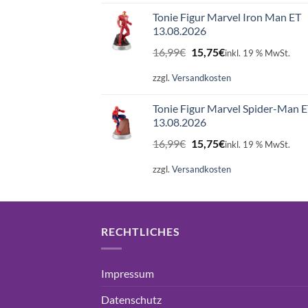
16,99€
15,75€.
Tonie Figur Marvel Iron Man ET
13.08.2026
Ursprünglicher
Aktueller
16,99
€
15,75
€
inkl. 19 % MwSt.
Preis
Preis
war:
ist:
zzgl.
Versandkosten
16,99€
15,75€.
Tonie Figur Marvel Spider-Man 
13.08.2026
Ursprünglicher
Aktueller
16,99
€
15,75
€
inkl. 19 % MwSt.
Preis
Preis
war:
ist:
zzgl.
Versandkosten
16,99€
15,75€.
RECHTLICHES
Impressum
Datenschutz