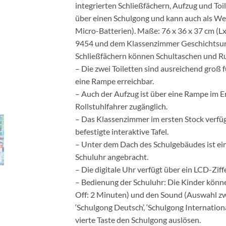
integrierten Schließfächern, Aufzug und Toil
über einen Schulgong und kann auch als We
Micro-Batterien). Maße: 76 x 36 x 37 cm (Lx
9454 und dem Klassenzimmer Geschichtsunte
Schließfächern können Schultaschen und R
– Die zwei Toiletten sind ausreichend groß 
eine Rampe erreichbar.
– Auch der Aufzug ist über eine Rampe im E
Rollstuhlfahrer zugänglich.
– Das Klassenzimmer im ersten Stock verfü
befestigte interaktive Tafel.
– Unter dem Dach des Schulgebäudes ist e
Schuluhr angebracht.
– Die digitale Uhr verfügt über ein LCD-Zif
– Bedienung der Schuluhr: Die Kinder könne
Off: 2 Minuten) und den Sound (Auswahl zw
‘Schulgong Deutsch’, ‘Schulgong Internationa
vierte Taste den Schulgong auslösen.