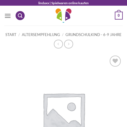
Zum
lindaxx | Spielwaren online kaufen
Inhalt
0
springen
START
/
ALTERSEMPFEHLUNG
/
GRUNDSCHULKIND - 6-9 JAHRE
Auf die
Wunschliste