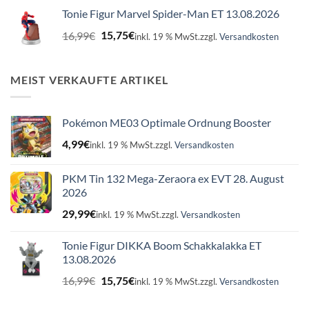
war:
ist:
Tonie Figur Marvel Spider-Man ET 13.08.2026
16,99€
15,75€.
Ursprünglicher
Aktueller
16,99
€
15,75
€
inkl. 19 % MwSt.
zzgl.
Versandkosten
Preis
Preis
war:
ist:
16,99€
15,75€.
MEIST VERKAUFTE ARTIKEL
Pokémon ME03 Optimale Ordnung Booster
4,99
€
inkl. 19 % MwSt.
zzgl.
Versandkosten
PKM Tin 132 Mega-Zeraora ex EVT 28. August
2026
29,99
€
inkl. 19 % MwSt.
zzgl.
Versandkosten
Tonie Figur DIKKA Boom Schakkalakka ET
13.08.2026
Ursprünglicher
Aktueller
16,99
€
15,75
€
inkl. 19 % MwSt.
zzgl.
Versandkosten
Preis
Preis
war:
ist: