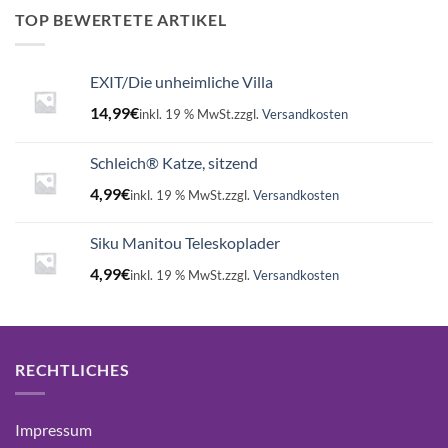
16,99€
15,75€.
TOP BEWERTETE ARTIKEL
EXIT/Die unheimliche Villa
14,99
€
inkl. 19 % MwSt.
zzgl.
Versandkosten
Schleich® Katze, sitzend
4,99
€
inkl. 19 % MwSt.
zzgl.
Versandkosten
Siku Manitou Teleskoplader
4,99
€
inkl. 19 % MwSt.
zzgl.
Versandkosten
RECHTLICHES
Impressum