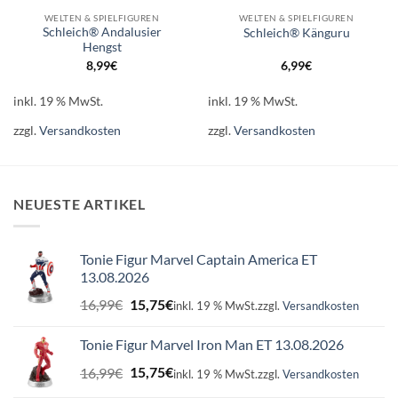
WELTEN & SPIELFIGUREN
WELTEN & SPIELFIGUREN
Schleich® Andalusier
Schleich® Känguru
Hengst
8,99
€
6,99
€
inkl. 19 % MwSt.
inkl. 19 % MwSt.
zzgl.
Versandkosten
zzgl.
Versandkosten
NEUESTE ARTIKEL
Tonie Figur Marvel Captain America ET
13.08.2026
Ursprünglicher
Aktueller
16,99
€
15,75
€
inkl. 19 % MwSt.
zzgl.
Versandkosten
Preis
Preis
war:
ist:
Tonie Figur Marvel Iron Man ET 13.08.2026
16,99€
15,75€.
Ursprünglicher
Aktueller
16,99
€
15,75
€
inkl. 19 % MwSt.
zzgl.
Versandkosten
Preis
Preis