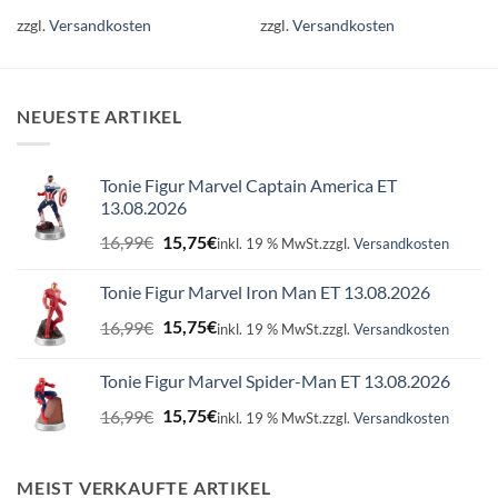
zzgl.
Versandkosten
zzgl.
Versandkosten
NEUESTE ARTIKEL
Tonie Figur Marvel Captain America ET
13.08.2026
Ursprünglicher
Aktueller
16,99
€
15,75
€
inkl. 19 % MwSt.
zzgl.
Versandkosten
Preis
Preis
war:
ist:
Tonie Figur Marvel Iron Man ET 13.08.2026
16,99€
15,75€.
Ursprünglicher
Aktueller
16,99
€
15,75
€
inkl. 19 % MwSt.
zzgl.
Versandkosten
Preis
Preis
war:
ist:
Tonie Figur Marvel Spider-Man ET 13.08.2026
16,99€
15,75€.
Ursprünglicher
Aktueller
16,99
€
15,75
€
inkl. 19 % MwSt.
zzgl.
Versandkosten
Preis
Preis
war:
ist:
16,99€
15,75€.
MEIST VERKAUFTE ARTIKEL