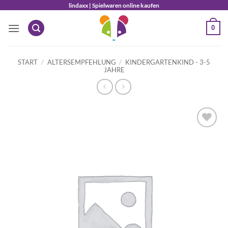
Zum
lindaxx | Spielwaren online kaufen
Inhalt
0
springen
START
/
ALTERSEMPFEHLUNG
/
KINDERGARTENKIND - 3-5
JAHRE
Auf die
Wunschliste