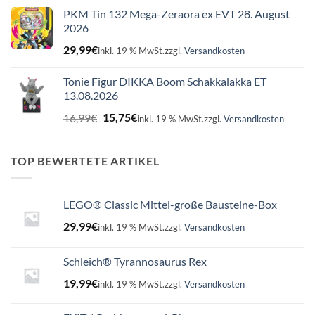
PKM Tin 132 Mega-Zeraora ex EVT 28. August
2026
29,99
€
inkl. 19 % MwSt.
zzgl.
Versandkosten
Tonie Figur DIKKA Boom Schakkalakka ET
13.08.2026
Ursprünglicher
Aktueller
16,99
€
15,75
€
inkl. 19 % MwSt.
zzgl.
Versandkosten
Preis
Preis
war:
ist:
16,99€
15,75€.
TOP BEWERTETE ARTIKEL
LEGO® Classic Mittel-große Bausteine-Box
29,99
€
inkl. 19 % MwSt.
zzgl.
Versandkosten
Schleich® Tyrannosaurus Rex
19,99
€
inkl. 19 % MwSt.
zzgl.
Versandkosten