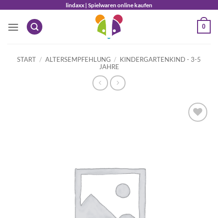
Zum
lindaxx | Spielwaren online kaufen
Inhalt
0
springen
START
/
ALTERSEMPFEHLUNG
/
KINDERGARTENKIND - 3-5
JAHRE
Auf die
Wunschliste