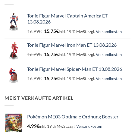
Tonie Figur Marvel Captain America ET
13.08.2026
Ursprünglicher
Aktueller
16,99
€
15,75
€
inkl. 19 % MwSt.
zzgl.
Versandkosten
Preis
Preis
war:
ist:
Tonie Figur Marvel Iron Man ET 13.08.2026
16,99€
15,75€.
Ursprünglicher
Aktueller
16,99
€
15,75
€
inkl. 19 % MwSt.
zzgl.
Versandkosten
Preis
Preis
war:
ist:
Tonie Figur Marvel Spider-Man ET 13.08.2026
16,99€
15,75€.
Ursprünglicher
Aktueller
16,99
€
15,75
€
inkl. 19 % MwSt.
zzgl.
Versandkosten
Preis
Preis
war:
ist:
16,99€
15,75€.
MEIST VERKAUFTE ARTIKEL
Pokémon ME03 Optimale Ordnung Booster
4,99
€
inkl. 19 % MwSt.
zzgl.
Versandkosten