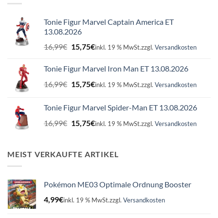
Tonie Figur Marvel Captain America ET
13.08.2026
Ursprünglicher
Aktueller
16,99
€
15,75
€
inkl. 19 % MwSt.
zzgl.
Versandkosten
Preis
Preis
war:
ist:
Tonie Figur Marvel Iron Man ET 13.08.2026
16,99€
15,75€.
Ursprünglicher
Aktueller
16,99
€
15,75
€
inkl. 19 % MwSt.
zzgl.
Versandkosten
Preis
Preis
war:
ist:
Tonie Figur Marvel Spider-Man ET 13.08.2026
16,99€
15,75€.
Ursprünglicher
Aktueller
16,99
€
15,75
€
inkl. 19 % MwSt.
zzgl.
Versandkosten
Preis
Preis
war:
ist:
16,99€
15,75€.
MEIST VERKAUFTE ARTIKEL
Pokémon ME03 Optimale Ordnung Booster
4,99
€
inkl. 19 % MwSt.
zzgl.
Versandkosten