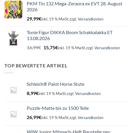
PKM Tin 132 Mega-Zeraora ex EVT 28. August
2026
29,99
€
inkl. 19 % MwSt.
zzgl.
Versandkosten
Tonie Figur DIKKA Boom Schakkalakka ET
13.08.2026
Ursprünglicher
Aktueller
16,99
€
15,75
€
inkl. 19 % MwSt.
zzgl.
Versandkosten
Preis
Preis
war:
ist:
16,99€
15,75€.
TOP BEWERTETE ARTIKEL
Schleich® Paint Horse Stute
8,99
€
inkl. 19 % MwSt.
zzgl.
Versandkosten
Puzzle-Matte bis zu 1500 Teile
26,99
€
inkl. 19 % MwSt.
zzgl.
Versandkosten
WIW Junior Mitmach-Heft Baustelle neu