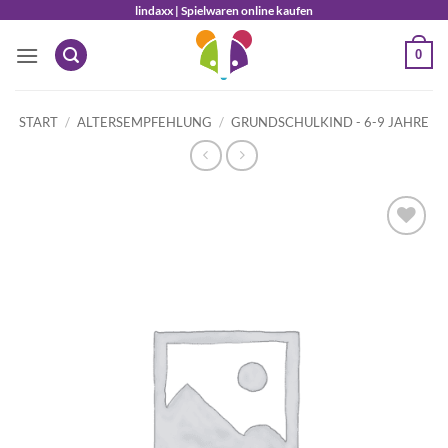
Zum
lindaxx | Spielwaren online kaufen
Inhalt
0
springen
START
/
ALTERSEMPFEHLUNG
/
GRUNDSCHULKIND - 6-9 JAHRE
Auf die
Wunschliste