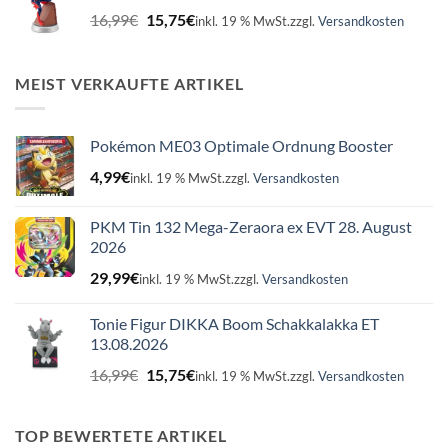
Ursprünglicher
Aktueller
16,99
€
15,75
€
inkl. 19 % MwSt.
zzgl.
Versandkosten
Preis
Preis
war:
ist:
16,99€
15,75€.
MEIST VERKAUFTE ARTIKEL
Pokémon ME03 Optimale Ordnung Booster
4,99
€
inkl. 19 % MwSt.
zzgl.
Versandkosten
PKM Tin 132 Mega-Zeraora ex EVT 28. August
2026
29,99
€
inkl. 19 % MwSt.
zzgl.
Versandkosten
Tonie Figur DIKKA Boom Schakkalakka ET
13.08.2026
Ursprünglicher
Aktueller
16,99
€
15,75
€
inkl. 19 % MwSt.
zzgl.
Versandkosten
Preis
Preis
war:
ist:
16,99€
15,75€.
TOP BEWERTETE ARTIKEL