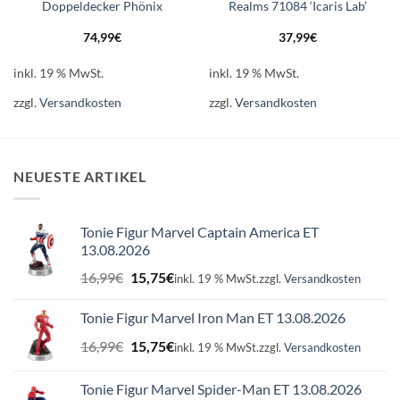
Doppeldecker Phönix
Realms 71084 ‘Icaris Lab’
74,99
€
37,99
€
inkl. 19 % MwSt.
inkl. 19 % MwSt.
zzgl.
Versandkosten
zzgl.
Versandkosten
NEUESTE ARTIKEL
Tonie Figur Marvel Captain America ET
13.08.2026
Ursprünglicher
Aktueller
16,99
€
15,75
€
inkl. 19 % MwSt.
zzgl.
Versandkosten
Preis
Preis
war:
ist:
Tonie Figur Marvel Iron Man ET 13.08.2026
16,99€
15,75€.
Ursprünglicher
Aktueller
16,99
€
15,75
€
inkl. 19 % MwSt.
zzgl.
Versandkosten
Preis
Preis
war:
ist:
Tonie Figur Marvel Spider-Man ET 13.08.2026
16,99€
15,75€.