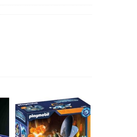
e
Auf die
ste
Wunschliste