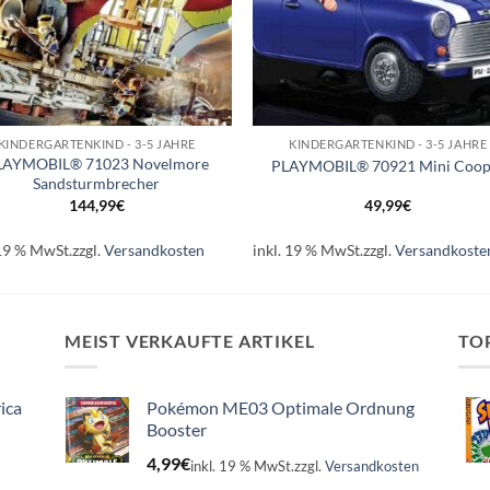
+
KINDERGARTENKIND - 3-5 JAHRE
KINDERGARTENKIND - 3-5 JAHRE
LAYMOBIL® 71023 Novelmore
PLAYMOBIL® 70921 Mini Coop
Sandsturmbrecher
144,99
€
49,99
€
 19 % MwSt.
zzgl.
Versandkosten
inkl. 19 % MwSt.
zzgl.
Versandkoste
MEIST VERKAUFTE ARTIKEL
TO
ica
Pokémon ME03 Optimale Ordnung
Booster
4,99
€
inkl. 19 % MwSt.
zzgl.
Versandkosten