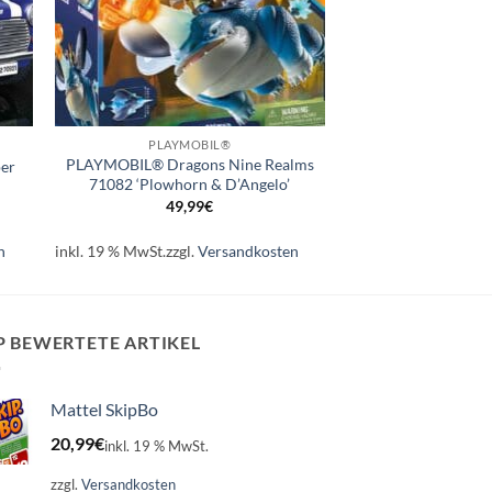
+
PLAYMOBIL®
PLAYMOBIL® Dragons Nine Realms
er
71082 ‘Plowhorn & D’Angelo’
49,99
€
n
inkl. 19 % MwSt.
zzgl.
Versandkosten
P BEWERTETE ARTIKEL
Mattel SkipBo
20,99
€
inkl. 19 % MwSt.
zzgl.
Versandkosten