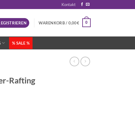
Kontakt
0
REGISTRIEREN
WARENKORB /
0,00
€
G
% SALE %
r-Rafting