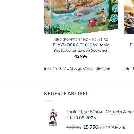
+
+
MOBIL®
KINDERGARTENKIND - 3-5 JAHRE
® Dollhouse
PLAYMOBIL® 71010 Wiltopia
P
s Wohnzimmer
Bootsausflug zu den Seekühen
,99
€
42,99
€
l.
Versandkosten
inkl. 19 % MwSt.
zzgl.
Versandkosten
inkl.
NEUESTE ARTIKEL
Tonie Figur Marvel Captain Amer
ET 13.08.2026
Ursprünglicher
Aktueller
16,99
€
15,75
€
inkl. 19 % MwSt.
Preis
Preis