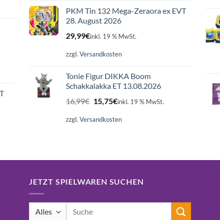
PKM Tin 132 Mega-Zeraora ex EVT
28. August 2026
29,99
€
inkl. 19 % MwSt.
zzgl.
Versandkosten
Tonie Figur DIKKA Boom
Schakkalakka ET 13.08.2026
ET
Ursprünglicher
Aktueller
16,99
€
15,75
€
inkl. 19 % MwSt.
Preis
Preis
war:
ist:
zzgl.
Versandkosten
16,99€
15,75€.
JETZT SPIELWAREN SUCHEN
Suchen
nach: