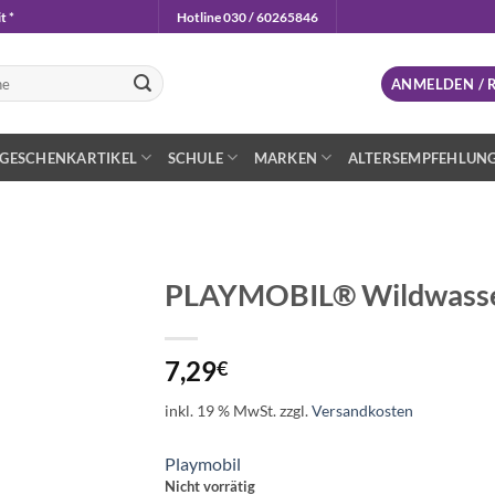
t *
Hotline 030 / 60265846
n
ANMELDEN / 
GESCHENKARTIKEL
SCHULE
MARKEN
ALTERSEMPFEHLUN
PLAYMOBIL® Wildwasse
Auf die
Wunschliste
7,29
€
inkl. 19 % MwSt.
zzgl.
Versandkosten
Playmobil
Nicht vorrätig