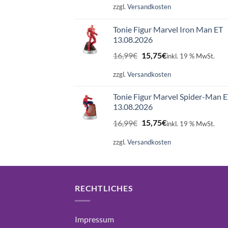
war:
ist:
zzgl.
Versandkosten
16,99€
15,75€.
Tonie Figur Marvel Iron Man ET
13.08.2026
Ursprünglicher
Aktueller
16,99
€
15,75
€
inkl. 19 % MwSt.
Preis
Preis
war:
ist:
zzgl.
Versandkosten
16,99€
15,75€.
Tonie Figur Marvel Spider-Man 
13.08.2026
Ursprünglicher
Aktueller
16,99
€
15,75
€
inkl. 19 % MwSt.
Preis
Preis
war:
ist:
zzgl.
Versandkosten
16,99€
15,75€.
RECHTLICHES
Impressum