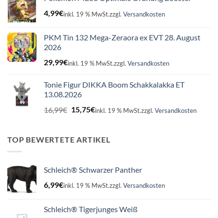
4,99
€
inkl. 19 % MwSt.
zzgl.
Versandkosten
PKM Tin 132 Mega-Zeraora ex EVT 28. August
2026
29,99
€
inkl. 19 % MwSt.
zzgl.
Versandkosten
Tonie Figur DIKKA Boom Schakkalakka ET
13.08.2026
Ursprünglicher
Aktueller
16,99
€
15,75
€
inkl. 19 % MwSt.
zzgl.
Versandkosten
Preis
Preis
war:
ist:
16,99€
15,75€.
TOP BEWERTETE ARTIKEL
Schleich® Schwarzer Panther
6,99
€
inkl. 19 % MwSt.
zzgl.
Versandkosten
Schleich® Tigerjunges Weiß