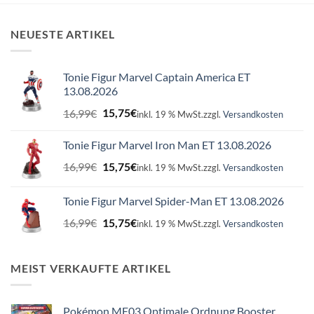
NEUESTE ARTIKEL
Tonie Figur Marvel Captain America ET
13.08.2026
Ursprünglicher
Aktueller
16,99
€
15,75
€
inkl. 19 % MwSt.
zzgl.
Versandkosten
Preis
Preis
war:
ist:
Tonie Figur Marvel Iron Man ET 13.08.2026
16,99€
15,75€.
Ursprünglicher
Aktueller
16,99
€
15,75
€
inkl. 19 % MwSt.
zzgl.
Versandkosten
Preis
Preis
war:
ist:
Tonie Figur Marvel Spider-Man ET 13.08.2026
16,99€
15,75€.
Ursprünglicher
Aktueller
16,99
€
15,75
€
inkl. 19 % MwSt.
zzgl.
Versandkosten
Preis
Preis
war:
ist:
16,99€
15,75€.
MEIST VERKAUFTE ARTIKEL
Pokémon ME03 Optimale Ordnung Booster