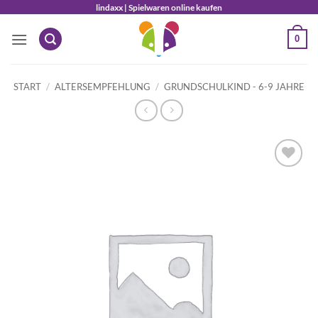
Zum
lindaxx | Spielwaren online kaufen
Inhalt
0
springen
START
/
ALTERSEMPFEHLUNG
/
GRUNDSCHULKIND - 6-9 JAHRE
Auf die
Wunschliste