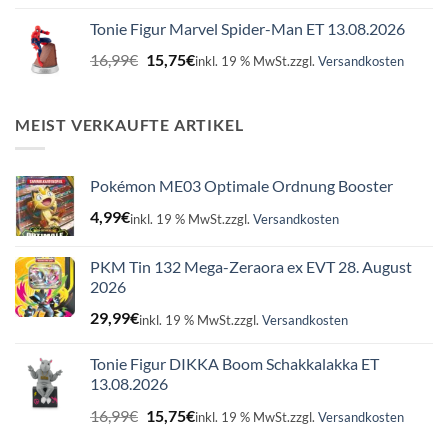
war:
ist:
Tonie Figur Marvel Spider-Man ET 13.08.2026
16,99€
15,75€.
Ursprünglicher
Aktueller
16,99
€
15,75
€
inkl. 19 % MwSt.
zzgl.
Versandkosten
Preis
Preis
war:
ist:
16,99€
15,75€.
MEIST VERKAUFTE ARTIKEL
Pokémon ME03 Optimale Ordnung Booster
4,99
€
inkl. 19 % MwSt.
zzgl.
Versandkosten
PKM Tin 132 Mega-Zeraora ex EVT 28. August
2026
29,99
€
inkl. 19 % MwSt.
zzgl.
Versandkosten
Tonie Figur DIKKA Boom Schakkalakka ET
13.08.2026
Ursprünglicher
Aktueller
16,99
€
15,75
€
inkl. 19 % MwSt.
zzgl.
Versandkosten
Preis
Preis