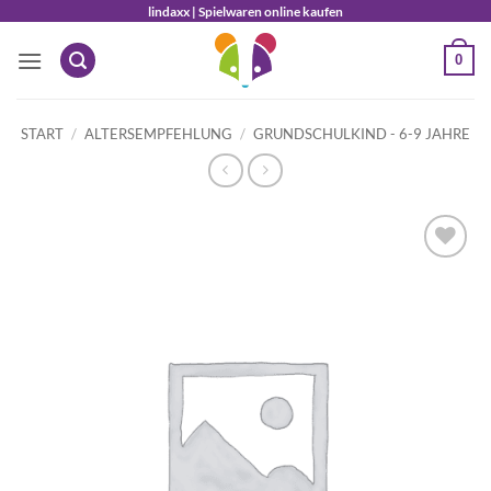
Zum
lindaxx | Spielwaren online kaufen
Inhalt
0
springen
START
/
ALTERSEMPFEHLUNG
/
GRUNDSCHULKIND - 6-9 JAHRE
Auf die
Wunschliste