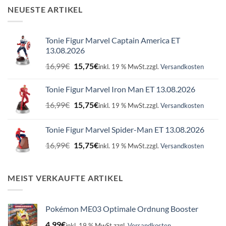
NEUESTE ARTIKEL
Tonie Figur Marvel Captain America ET
13.08.2026
Ursprünglicher
Aktueller
16,99
€
15,75
€
inkl. 19 % MwSt.
zzgl.
Versandkosten
Preis
Preis
war:
ist:
Tonie Figur Marvel Iron Man ET 13.08.2026
16,99€
15,75€.
Ursprünglicher
Aktueller
16,99
€
15,75
€
inkl. 19 % MwSt.
zzgl.
Versandkosten
Preis
Preis
war:
ist:
Tonie Figur Marvel Spider-Man ET 13.08.2026
16,99€
15,75€.
Ursprünglicher
Aktueller
16,99
€
15,75
€
inkl. 19 % MwSt.
zzgl.
Versandkosten
Preis
Preis
war:
ist:
16,99€
15,75€.
MEIST VERKAUFTE ARTIKEL
Pokémon ME03 Optimale Ordnung Booster
4,99
€
inkl. 19 % MwSt.
zzgl.
Versandkosten