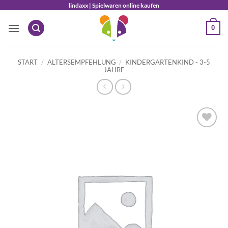
Zum
lindaxx | Spielwaren online kaufen
Inhalt
0
springen
START
/
ALTERSEMPFEHLUNG
/
KINDERGARTENKIND - 3-5
JAHRE
Auf die
Wunschliste