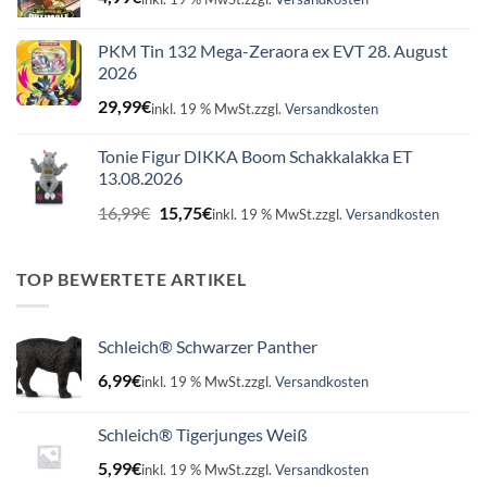
PKM Tin 132 Mega-Zeraora ex EVT 28. August
2026
29,99
€
inkl. 19 % MwSt.
zzgl.
Versandkosten
Tonie Figur DIKKA Boom Schakkalakka ET
13.08.2026
Ursprünglicher
Aktueller
16,99
€
15,75
€
inkl. 19 % MwSt.
zzgl.
Versandkosten
Preis
Preis
war:
ist:
16,99€
15,75€.
TOP BEWERTETE ARTIKEL
Schleich® Schwarzer Panther
6,99
€
inkl. 19 % MwSt.
zzgl.
Versandkosten
Schleich® Tigerjunges Weiß
5,99
€
inkl. 19 % MwSt.
zzgl.
Versandkosten